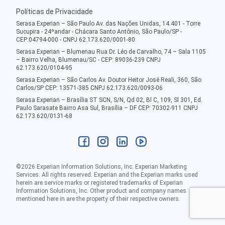
Políticas de Privacidade
Serasa Experian – São Paulo Av. das Nações Unidas, 14.401 - Torre
Sucupira - 24ºandar - Chácara Santo Antônio, São Paulo/SP -
CEP:04794-000 - CNPJ 62.173.620/0001-80
Serasa Experian – Blumenau Rua Dr. Léo de Carvalho, 74 – Sala 1105
– Bairro Velha, Blumenau/SC - CEP: 89036-239 CNPJ
62.173.620/0104-95
Serasa Experian – São Carlos Av. Doutor Heitor José Reali, 360, São
Carlos/SP CEP: 13571-385 CNPJ 62.173.620/0093-06
Serasa Experian – Brasília ST SCN, S/N, Qd 02, Bl C, 109, Sl 301, Ed.
Paulo Sarasate Bairro Asa Sul, Brasília – DF CEP: 70302-911 CNPJ
62.173.620/0131-68
©
2026
Experian Information Solutions, Inc. Experian Marketing
Services. All rights reserved. Experian and the Experian marks used
herein are service marks or registered trademarks of Experian
Information Solutions, Inc. Other product and company names
mentioned here in are the property of their respective owners.