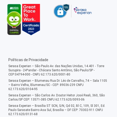
Políticas de Privacidade
Serasa Experian – São Paulo Av. das Nações Unidas, 14.401 - Torre
Sucupira - 24ºandar - Chácara Santo Antônio, São Paulo/SP -
CEP:04794-000 - CNPJ 62.173.620/0001-80
Serasa Experian – Blumenau Rua Dr. Léo de Carvalho, 74 – Sala 1105
– Bairro Velha, Blumenau/SC - CEP: 89036-239 CNPJ
62.173.620/0104-95
Serasa Experian – São Carlos Av. Doutor Heitor José Reali, 360, São
Carlos/SP CEP: 13571-385 CNPJ 62.173.620/0093-06
Serasa Experian – Brasília ST SCN, S/N, Qd 02, Bl C, 109, Sl 301, Ed.
Paulo Sarasate Bairro Asa Sul, Brasília – DF CEP: 70302-911 CNPJ
62.173.620/0131-68