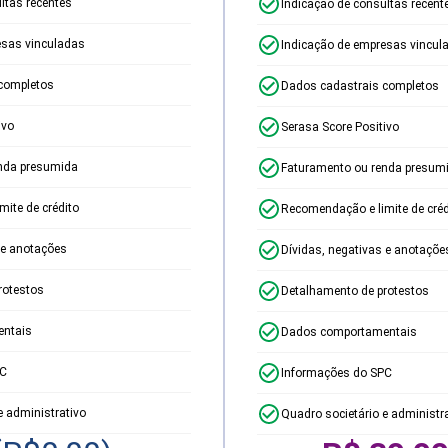
ltas recentes
Indicação de consultas recent
esas vinculadas
Indicação de empresas vincul
completos
Dados cadastrais completos
ivo
Serasa Score Positivo
nda presumida
Faturamento ou renda presum
ite de crédito
Recomendação e limite de créd
 e anotações
Dívidas, negativas e anotaçõe
rotestos
Detalhamento de protestos
ntais
Dados comportamentais
PC
Informações do SPC
e administrativo
Quadro societário e administr