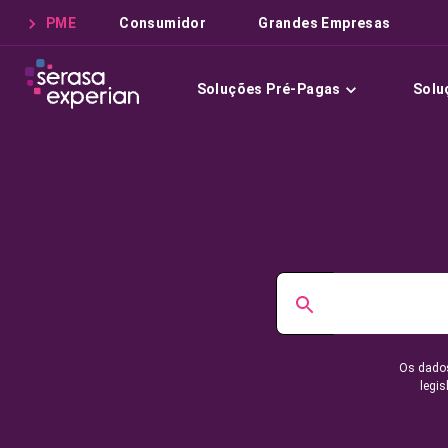
PME
Consumidor
Grandes Empresas
Soluções Pré-Pagas
Solu
Os dados
legis