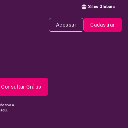
Sites Globais
Acessar
Cadastrar
Consultar Grátis
observa a
 aqui.