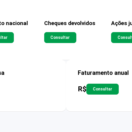
to nacional
Cheques devolvidos
Ações ju
ltar
Consultar
Consul
sa
Faturamento anual
R$
Consultar