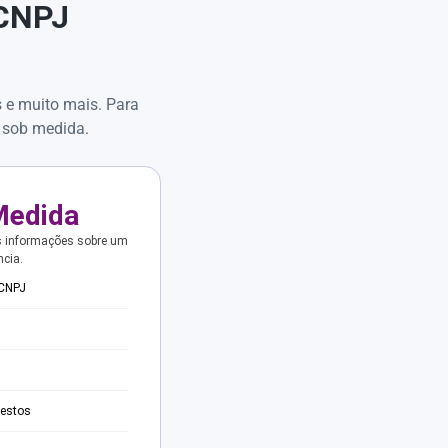
 CNPJ
s e muito mais. Para
 sob medida.
Medida
s informações sobre um
ncia.
 CNPJ
testos