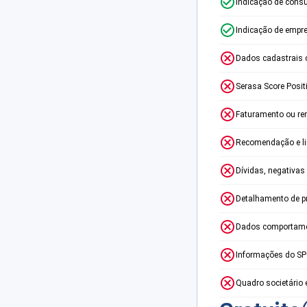
Indicação de consu
Indicação de empr
Dados cadastrais 
Serasa Score Posit
Faturamento ou re
Recomendação e lim
Dívidas, negativas
Detalhamento de p
Dados comportame
Informações do S
Quadro societário 