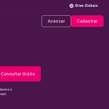
Sites Globais
Acessar
Cadastrar
Consultar Grátis
observa a
 aqui.