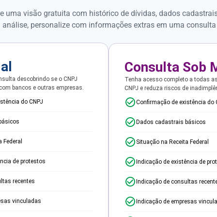
e uma visão gratuita com histórico de dívidas, dados cadastrai
 análise, personalize com informações extras em uma consulta
ial
Consulta Sob 
sulta descobrindo se o CNPJ
Tenha acesso completo a todas a
 com bancos e outras empresas.
CNPJ e reduza riscos de inadimplê
istência do CNPJ
Confirmação de existência do
básicos
Dados cadastrais básicos
a Federal
Situação na Receita Federal
ência de protestos
Indicação de existência de pro
ltas recentes
Indicação de consultas recent
esas vinculadas
Indicação de empresas vincul