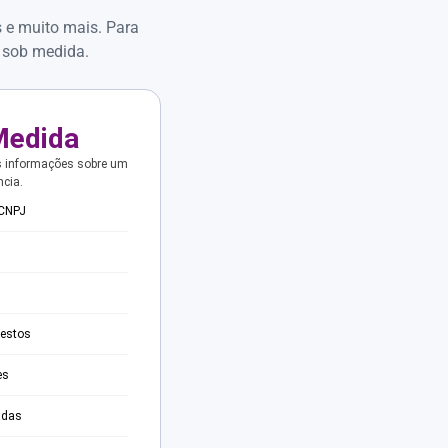
s e muito mais. Para
 sob medida.
Medida
s informações sobre um
ncia.
 CNPJ
testos
es
adas