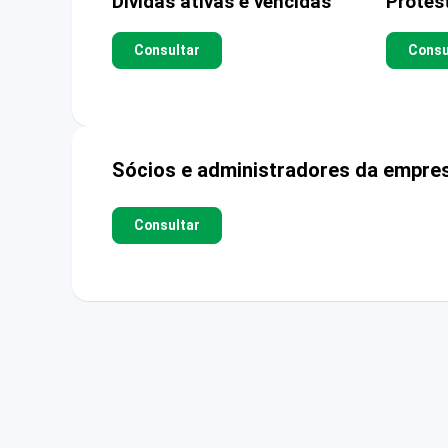
Dívidas ativas e vencidas
Protes
Consultar
Consu
Sócios e administradores da empre
Consultar