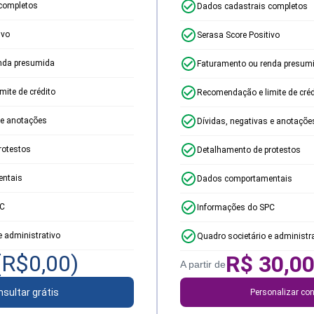
completos
Dados cadastrais completos
ivo
Serasa Score Positivo
nda presumida
Faturamento ou renda presum
ite de crédito
Recomendação e limite de créd
 e anotações
Dívidas, negativas e anotaçõe
rotestos
Detalhamento de protestos
ntais
Dados comportamentais
PC
Informações do SPC
e administrativo
Quadro societário e administr
(R$
0,00
)
R$
30,0
A partir de
sultar grátis
Personalizar con