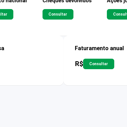
to nacional
Cheques devolvidos
Ações ju
ltar
Consultar
Consul
sa
Faturamento anual
R$
Consultar