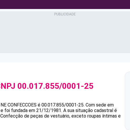
CNPJ
00.017.855/0001-25
INE CONFECCOES
é
00.017.855/0001-25
.
Com sede em
s e foi fundada em 21/12/1981.
A sua situação cadastral é
é Confecção de peças de vestuário, exceto roupas íntimas e