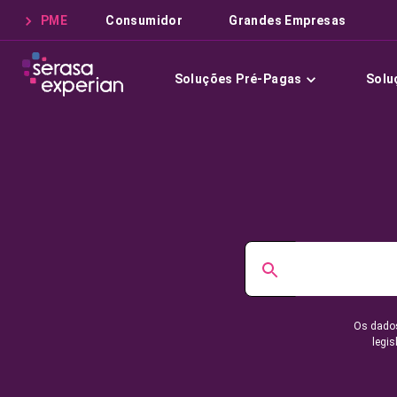
PME
Consumidor
Grandes Empresas
Soluções Pré-Pagas
Solu
Os dados
legis