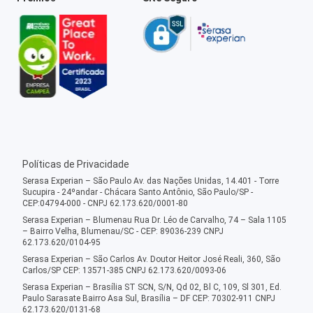
Políticas de Privacidade
Serasa Experian – São Paulo Av. das Nações Unidas, 14.401 - Torre
Sucupira - 24ºandar - Chácara Santo Antônio, São Paulo/SP -
CEP:04794-000 - CNPJ 62.173.620/0001-80
Serasa Experian – Blumenau Rua Dr. Léo de Carvalho, 74 – Sala 1105
– Bairro Velha, Blumenau/SC - CEP: 89036-239 CNPJ
62.173.620/0104-95
Serasa Experian – São Carlos Av. Doutor Heitor José Reali, 360, São
Carlos/SP CEP: 13571-385 CNPJ 62.173.620/0093-06
Serasa Experian – Brasília ST SCN, S/N, Qd 02, Bl C, 109, Sl 301, Ed.
Paulo Sarasate Bairro Asa Sul, Brasília – DF CEP: 70302-911 CNPJ
62.173.620/0131-68