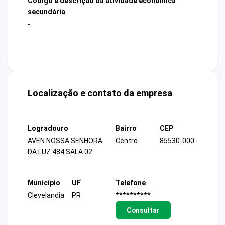
Código e descrição da atividade econômica
secundária
-
Localização e contato da empresa
Logradouro
Bairro
CEP
AVEN NOSSA SENHORA
Centro
85530-000
DA LUZ 484 SALA 02
Município
UF
Telefone
Clevelandia
PR
**********
Consultar