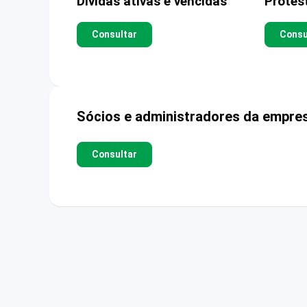
Dívidas ativas e vencidas
Protes
Consultar
Consu
Sócios e administradores da empre
Consultar