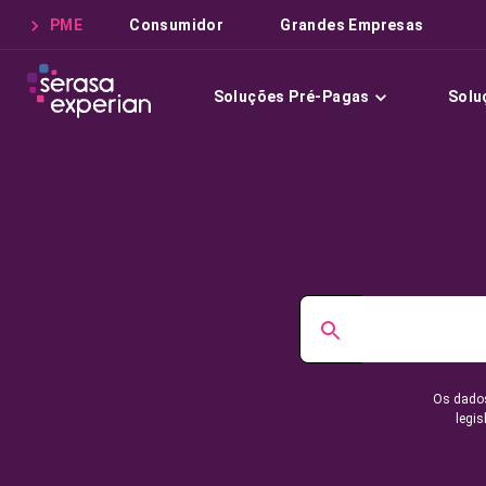
PME
Consumidor
Grandes Empresas
Soluções Pré-Pagas
Solu
Os dados
legis