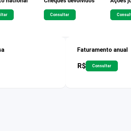
to nacional
Cheques devolvidos
Ações ju
ltar
Consultar
Consul
sa
Faturamento anual
R$
Consultar