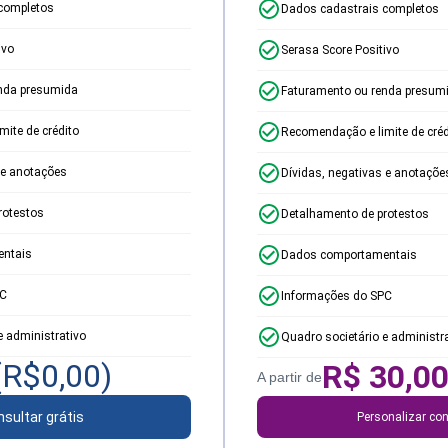
completos
Dados cadastrais completos
ivo
Serasa Score Positivo
nda presumida
Faturamento ou renda presum
ite de crédito
Recomendação e limite de créd
 e anotações
Dívidas, negativas e anotaçõe
rotestos
Detalhamento de protestos
ntais
Dados comportamentais
PC
Informações do SPC
e administrativo
Quadro societário e administr
(R$
0,00
)
R$
30,0
A partir de
sultar grátis
Personalizar con