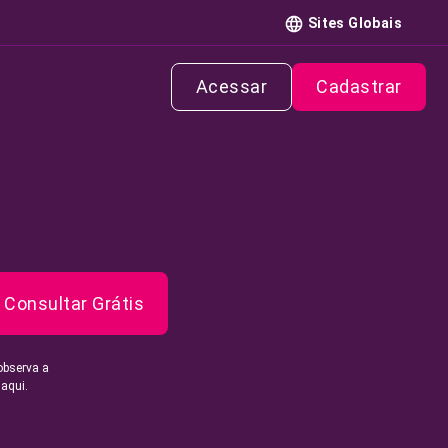
Sites Globais
Acessar
Cadastrar
Consultar Grátis
observa a
 aqui.