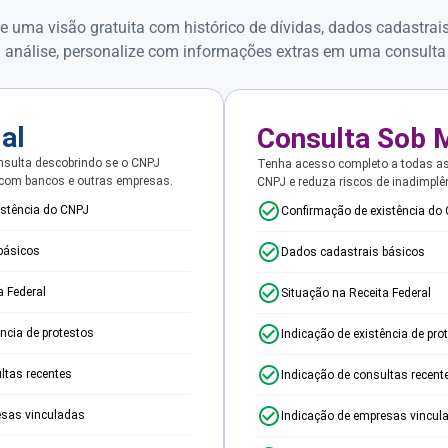
e uma visão gratuita com histórico de dívidas, dados cadastrai
 análise, personalize com informações extras em uma consulta
ial
Consulta Sob 
sulta descobrindo se o CNPJ
Tenha acesso completo a todas a
 com bancos e outras empresas.
CNPJ e reduza riscos de inadimplê
istência do CNPJ
Confirmação de existência do
básicos
Dados cadastrais básicos
a Federal
Situação na Receita Federal
ência de protestos
Indicação de existência de pro
ltas recentes
Indicação de consultas recent
esas vinculadas
Indicação de empresas vincul