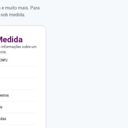
s e muito mais. Para
 sob medida.
Medida
s informações sobre um
ncia.
 CNPJ
testos
es
adas