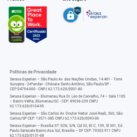
Políticas de Privacidade
Serasa Experian – São Paulo Av. das Nações Unidas, 14.401 - Torre
Sucupira - 24ºandar - Chácara Santo Antônio, São Paulo/SP -
CEP:04794-000 - CNPJ 62.173.620/0001-80
Serasa Experian – Blumenau Rua Dr. Léo de Carvalho, 74 – Sala 1105
– Bairro Velha, Blumenau/SC - CEP: 89036-239 CNPJ
62.173.620/0104-95
Serasa Experian – São Carlos Av. Doutor Heitor José Reali, 360, São
Carlos/SP CEP: 13571-385 CNPJ 62.173.620/0093-06
Serasa Experian – Brasília ST SCN, S/N, Qd 02, Bl C, 109, Sl 301, Ed.
Paulo Sarasate Bairro Asa Sul, Brasília – DF CEP: 70302-911 CNPJ
62.173.620/0131-68