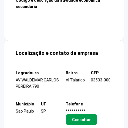
Código e descrição da atividade econômica
secundária
-
Localização e contato da empresa
Logradouro
Bairro
CEP
AV WALDEMAR CARLOS
Vl Talarico
03533-000
PEREIRA 790
Município
UF
Telefone
Sao Paulo
SP
**********
Consultar