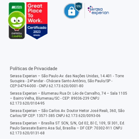
Políticas de Privacidade
Serasa Experian – São Paulo Av. das Nações Unidas, 14.401 - Torre
Sucupira - 24ºandar - Chácara Santo Antônio, São Paulo/SP -
CEP:04794-000 - CNPJ 62.173.620/0001-80
Serasa Experian – Blumenau Rua Dr. Léo de Carvalho, 74 – Sala 1105
– Bairro Velha, Blumenau/SC - CEP: 89036-239 CNPJ
62.173.620/0104-95
Serasa Experian – São Carlos Av. Doutor Heitor José Reali, 360, São
Carlos/SP CEP: 13571-385 CNPJ 62.173.620/0093-06
Serasa Experian – Brasília ST SCN, S/N, Qd 02, Bl C, 109, Sl 301, Ed.
Paulo Sarasate Bairro Asa Sul, Brasília – DF CEP: 70302-911 CNPJ
62.173.620/0131-68