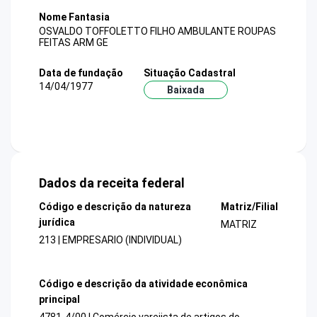
Nome Fantasia
OSVALDO TOFFOLETTO FILHO AMBULANTE ROUPAS
FEITAS ARM GE
Data de fundação
Situação Cadastral
14/04/1977
Baixada
Dados da receita federal
Código e descrição da natureza
Matriz/Filial
jurídica
MATRIZ
213 | EMPRESARIO (INDIVIDUAL)
Código e descrição da atividade econômica
principal
4781-4/00 | Comércio varejista de artigos do