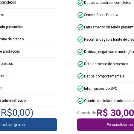
completos
Dados cadastrais completos
ivo
Serasa Score Positivo
nda presumida
Faturamento ou renda presum
ite de crédito
Recomendação e limite de créd
 e anotações
Dívidas, negativas e anotaçõe
rotestos
Detalhamento de protestos
ntais
Dados comportamentais
PC
Informações do SPC
e administrativo
Quadro societário e administr
(R$
0,00
)
R$
30,0
A partir de
sultar grátis
Personalizar con