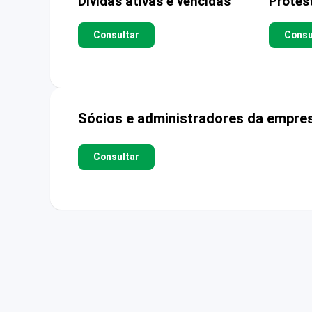
Dívidas ativas e vencidas
Protes
Consultar
Consu
Sócios e administradores da empre
Consultar