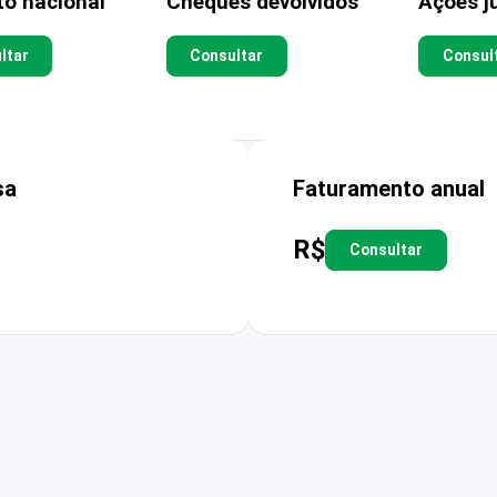
to nacional
Cheques devolvidos
Ações ju
ltar
Consultar
Consul
sa
Faturamento anual
R$
Consultar