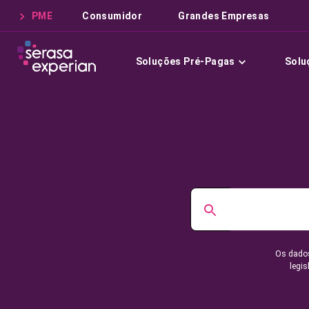
PME
Consumidor
Grandes Empresas
Soluções Pré-Pagas
Solu
Os dados
legis