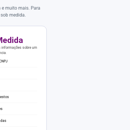
s e muito mais. Para
 sob medida.
Medida
s informações sobre um
ncia.
 CNPJ
testos
es
adas