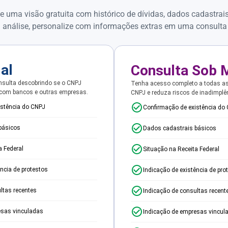
e uma visão gratuita com histórico de dívidas, dados cadastrai
 análise, personalize com informações extras em uma consulta
ial
Consulta Sob 
sulta descobrindo se o CNPJ
Tenha acesso completo a todas a
 com bancos e outras empresas.
CNPJ e reduza riscos de inadimplê
istência do CNPJ
Confirmação de existência do
básicos
Dados cadastrais básicos
a Federal
Situação na Receita Federal
ência de protestos
Indicação de existência de pro
ltas recentes
Indicação de consultas recent
esas vinculadas
Indicação de empresas vincul