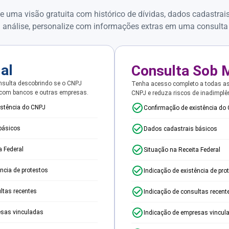
e uma visão gratuita com histórico de dívidas, dados cadastrai
 análise, personalize com informações extras em uma consulta
ial
Consulta Sob 
sulta descobrindo se o CNPJ
Tenha acesso completo a todas a
 com bancos e outras empresas.
CNPJ e reduza riscos de inadimplê
istência do CNPJ
Confirmação de existência do
básicos
Dados cadastrais básicos
a Federal
Situação na Receita Federal
ência de protestos
Indicação de existência de pro
ltas recentes
Indicação de consultas recent
esas vinculadas
Indicação de empresas vincul