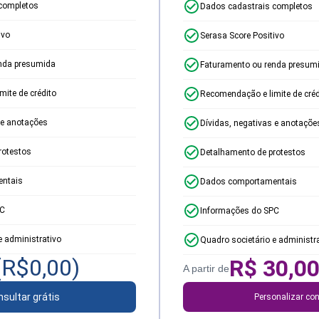
completos
Dados cadastrais completos
ivo
Serasa Score Positivo
nda presumida
Faturamento ou renda presum
ite de crédito
Recomendação e limite de créd
 e anotações
Dívidas, negativas e anotaçõe
rotestos
Detalhamento de protestos
ntais
Dados comportamentais
PC
Informações do SPC
e administrativo
Quadro societário e administr
(R$
0,00
)
R$
30,0
A partir de
sultar grátis
Personalizar con