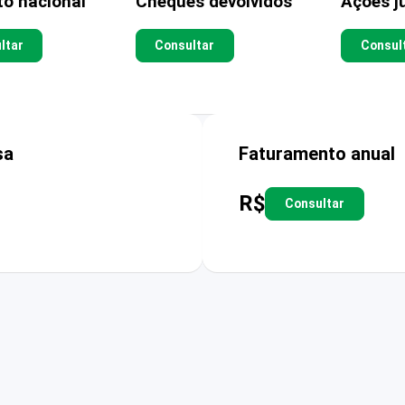
to nacional
Cheques devolvidos
Ações ju
ltar
Consultar
Consul
sa
Faturamento anual
R$
Consultar