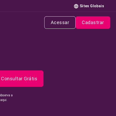
Sites Globais
Acessar
Cadastrar
Consultar Grátis
observa a
 aqui.