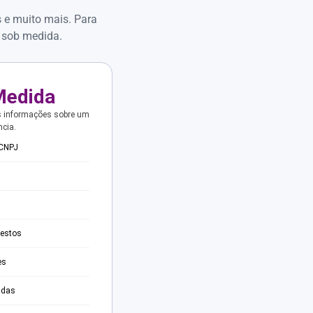
s e muito mais. Para
 sob medida.
Medida
s informações sobre um
ncia.
 CNPJ
testos
es
adas