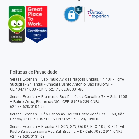
Políticas de Privacidade
Serasa Experian – São Paulo Av. das Nações Unidas, 14.401 - Torre
Sucupira - 24ºandar - Chácara Santo Antônio, São Paulo/SP -
CEP:04794-000 - CNPJ 62.173.620/0001-80
Serasa Experian – Blumenau Rua Dr. Léo de Carvalho, 74 – Sala 1105
– Bairro Velha, Blumenau/SC - CEP: 89036-239 CNPJ
62.173.620/0104-95
Serasa Experian – São Carlos Av. Doutor Heitor José Reali, 360, São
Carlos/SP CEP: 13571-385 CNPJ 62.173.620/0093-06
Serasa Experian – Brasília ST SCN, S/N, Qd 02, Bl C, 109, Sl 301, Ed.
Paulo Sarasate Bairro Asa Sul, Brasília – DF CEP: 70302-911 CNPJ
62.173.620/0131-68