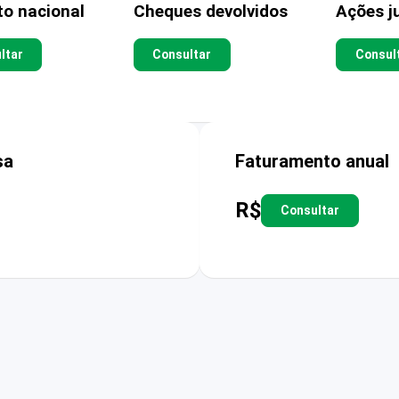
to nacional
Cheques devolvidos
Ações ju
ltar
Consultar
Consul
sa
Faturamento anual
R$
Consultar