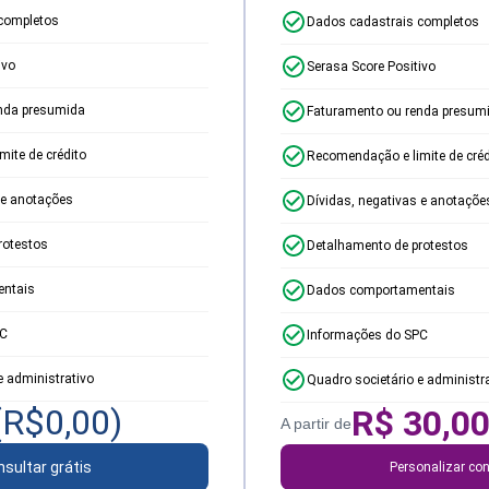
completos
Dados cadastrais completos
ivo
Serasa Score Positivo
nda presumida
Faturamento ou renda presum
ite de crédito
Recomendação e limite de créd
 e anotações
Dívidas, negativas e anotaçõe
rotestos
Detalhamento de protestos
ntais
Dados comportamentais
PC
Informações do SPC
e administrativo
Quadro societário e administr
(R$
0,00
)
R$
30,0
A partir de
sultar grátis
Personalizar con