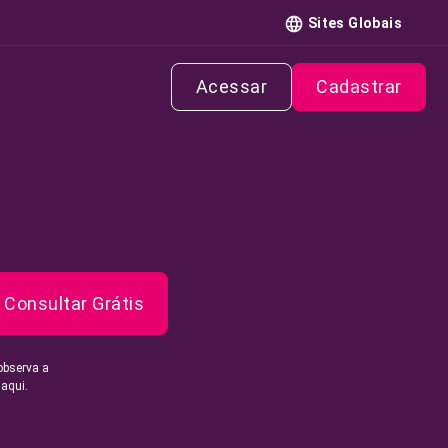
Sites Globais
Acessar
Cadastrar
Consultar Grátis
observa a
 aqui.