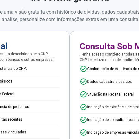
e uma visão gratuita com histórico de dívidas, dados cadastrai
 análise, personalize com informações extras em uma consulta
ial
Consulta Sob 
sulta descobrindo se o CNPJ
Tenha acesso completo a todas a
 com bancos e outras empresas.
CNPJ e reduza riscos de inadimplê
istência do CNPJ
Confirmação de existência do
básicos
Dados cadastrais básicos
a Federal
Situação na Receita Federal
ência de protestos
Indicação de existência de pro
ltas recentes
Indicação de consultas recent
esas vinculadas
Indicação de empresas vincul