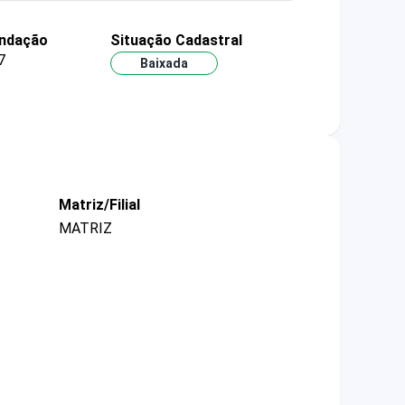
undação
Situação Cadastral
7
Baixada
Matriz/Filial
MATRIZ