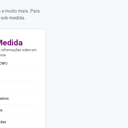
s e muito mais. Para
 sob medida.
Medida
s informações sobre um
ncia.
 CNPJ
testos
es
adas