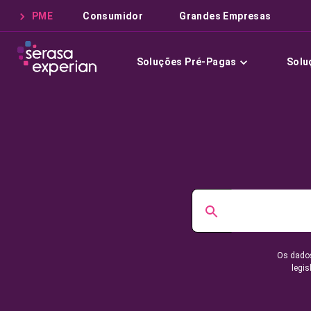
PME
Consumidor
Grandes Empresas
Soluções Pré-Pagas
Solu
Os dados
legis