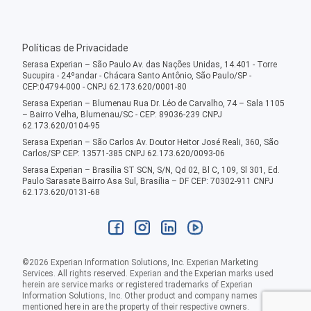
Políticas de Privacidade
Serasa Experian – São Paulo Av. das Nações Unidas, 14.401 - Torre
Sucupira - 24ºandar - Chácara Santo Antônio, São Paulo/SP -
CEP:04794-000 - CNPJ 62.173.620/0001-80
Serasa Experian – Blumenau Rua Dr. Léo de Carvalho, 74 – Sala 1105
– Bairro Velha, Blumenau/SC - CEP: 89036-239 CNPJ
62.173.620/0104-95
Serasa Experian – São Carlos Av. Doutor Heitor José Reali, 360, São
Carlos/SP CEP: 13571-385 CNPJ 62.173.620/0093-06
Serasa Experian – Brasília ST SCN, S/N, Qd 02, Bl C, 109, Sl 301, Ed.
Paulo Sarasate Bairro Asa Sul, Brasília – DF CEP: 70302-911 CNPJ
62.173.620/0131-68
©
2026
Experian Information Solutions, Inc. Experian Marketing
Services. All rights reserved. Experian and the Experian marks used
herein are service marks or registered trademarks of Experian
Information Solutions, Inc. Other product and company names
mentioned here in are the property of their respective owners.