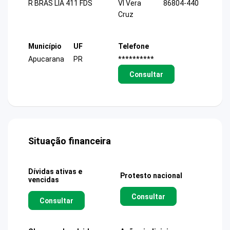
R BRAS LIA 411 FDS
Vl Vera
86804-440
Cruz
Município
UF
Telefone
Apucarana
PR
**********
Consultar
Situação financeira
Dívidas ativas e
Protesto nacional
vencidas
Consultar
Consultar