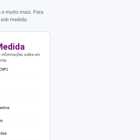
s e muito mais. Para
 sob medida.
Medida
s informações sobre um
ncia.
 CNPJ
testos
es
adas