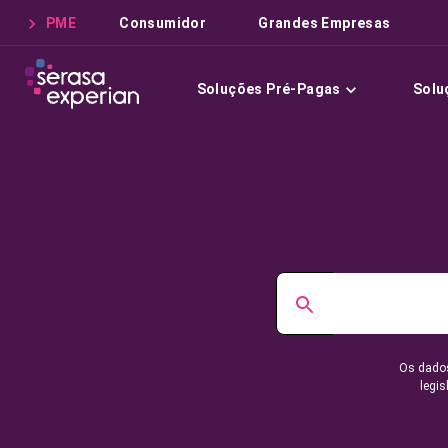
PME
Consumidor
Grandes Empresas
Soluções Pré-Pagas
Solu
Os dados
legis