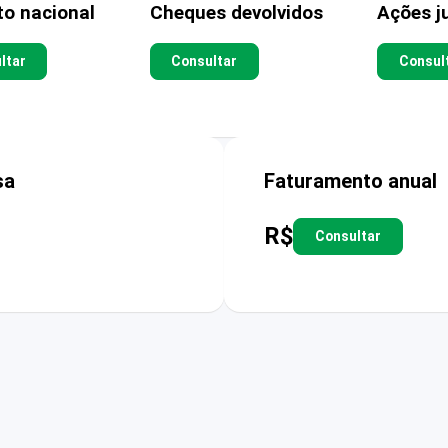
to nacional
Cheques devolvidos
Ações ju
ltar
Consultar
Consul
sa
Faturamento anual
R$
Consultar