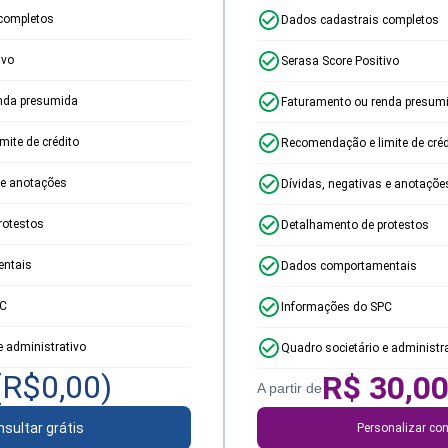
completos
Dados cadastrais completos
ivo
Serasa Score Positivo
nda presumida
Faturamento ou renda presum
ite de crédito
Recomendação e limite de créd
 e anotações
Dívidas, negativas e anotaçõe
rotestos
Detalhamento de protestos
ntais
Dados comportamentais
PC
Informações do SPC
e administrativo
Quadro societário e administr
(R$
0,00
)
R$
30,0
A partir de
sultar grátis
Personalizar con