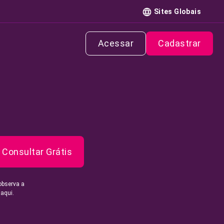
Sites Globais
Acessar
Cadastrar
Consultar Grátis
observa a
 aqui.