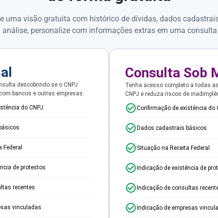
e uma visão gratuita com histórico de dívidas, dados cadastrai
 análise, personalize com informações extras em uma consulta
ial
Consulta Sob 
sulta descobrindo se o CNPJ
Tenha acesso completo a todas a
 com bancos e outras empresas.
CNPJ e reduza riscos de inadimplê
istência do CNPJ
Confirmação de existência do
básicos
Dados cadastrais básicos
a Federal
Situação na Receita Federal
ência de protestos
Indicação de existência de pro
ltas recentes
Indicação de consultas recent
esas vinculadas
Indicação de empresas vincul