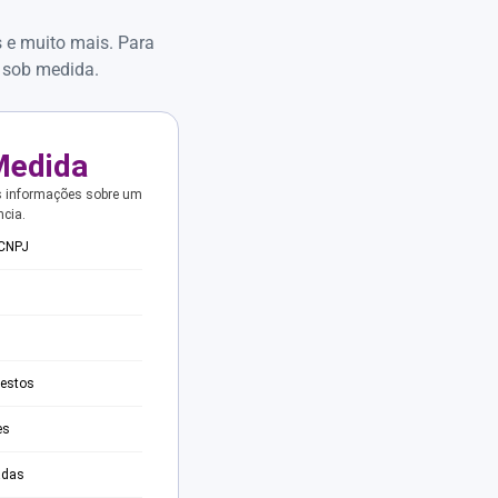
s e muito mais. Para
 sob medida.
Medida
s informações sobre um
ncia.
 CNPJ
testos
es
adas