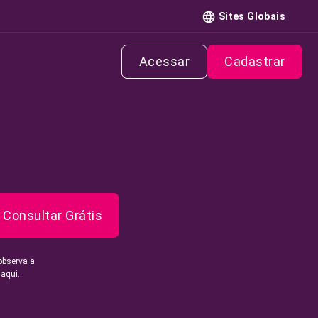
Sites Globais
Acessar
Cadastrar
Consultar Grátis
observa a
 aqui.