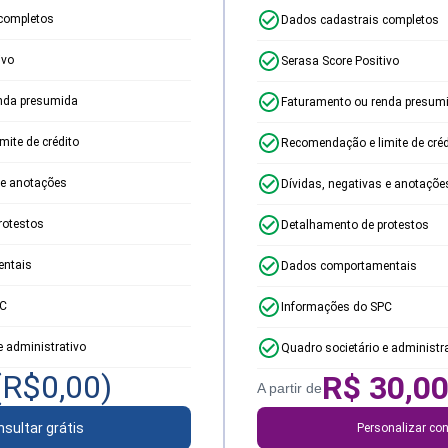
completos
Dados cadastrais completos
ivo
Serasa Score Positivo
nda presumida
Faturamento ou renda presum
ite de crédito
Recomendação e limite de créd
 e anotações
Dívidas, negativas e anotaçõe
rotestos
Detalhamento de protestos
ntais
Dados comportamentais
PC
Informações do SPC
e administrativo
Quadro societário e administr
(R$
0,00
)
R$
30,0
A partir de
sultar grátis
Personalizar con