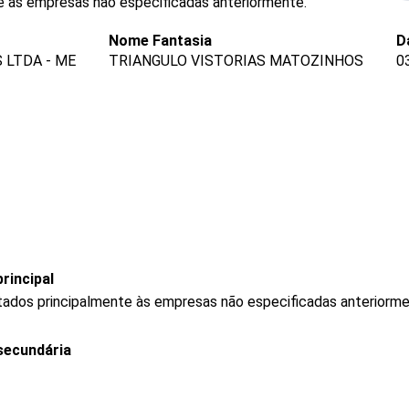
e às empresas não especificadas anteriormente.
Nome Fantasia
D
 LTDA - ME
TRIANGULO VISTORIAS MATOZINHOS
0
rincipal
stados principalmente às empresas não especificadas anteriorm
secundária