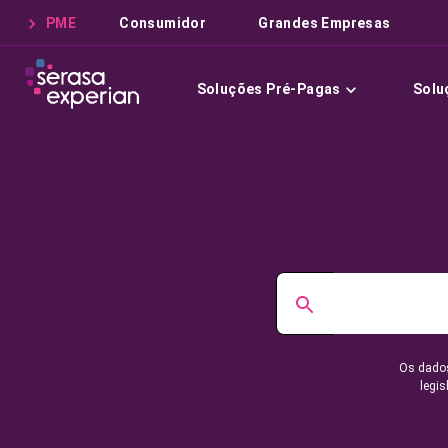
PME
Consumidor
Grandes Empresas
Soluções Pré-Pagas
Solu
Os dados
legis