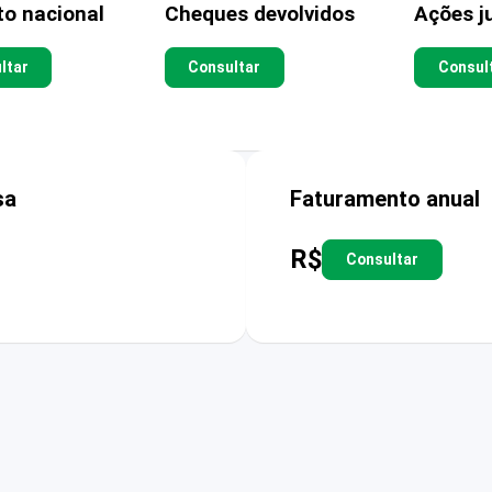
to nacional
Cheques devolvidos
Ações ju
ltar
Consultar
Consul
sa
Faturamento anual
R$
Consultar