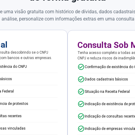
e uma visão gratuita com histórico de dívidas, dados cadastrai
 análise, personalize com informações extras em uma consulta
ial
Consulta Sob 
sulta descobrindo se o CNPJ
Tenha acesso completo a todas a
 com bancos e outras empresas.
CNPJ e reduza riscos de inadimplê
istência do CNPJ
Confirmação de existência do
básicos
Dados cadastrais básicos
a Federal
Situação na Receita Federal
ência de protestos
Indicação de existência de pro
ltas recentes
Indicação de consultas recent
esas vinculadas
Indicação de empresas vincul