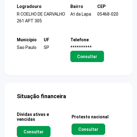
Logradouro
Bairro
CEP
R COELHO DE CARVALHO
At da Lapa
05468-020
261 APT 305
Município
UF
Telefone
Sao Paulo
SP
**********
Consultar
Situação financeira
Dívidas ativas e
Protesto nacional
vencidas
Consultar
Consultar