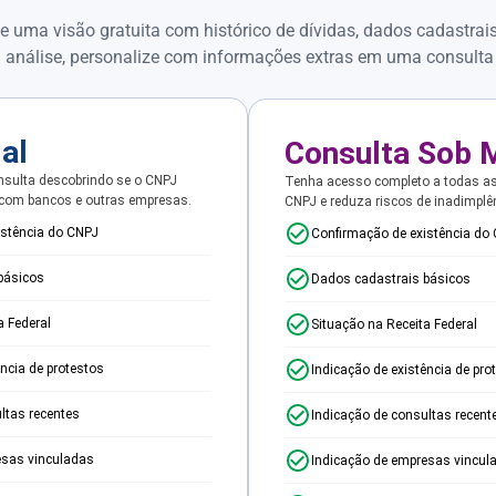
e uma visão gratuita com histórico de dívidas, dados cadastrai
 análise, personalize com informações extras em uma consulta
ial
Consulta Sob 
sulta descobrindo se o CNPJ
Tenha acesso completo a todas a
 com bancos e outras empresas.
CNPJ e reduza riscos de inadimplê
istência do CNPJ
Confirmação de existência do
básicos
Dados cadastrais básicos
a Federal
Situação na Receita Federal
ência de protestos
Indicação de existência de pro
ltas recentes
Indicação de consultas recent
esas vinculadas
Indicação de empresas vincul