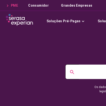
PME
Consumidor
Grandes Empresas
Soluções Pré-Pagas
Solu
Os dados
legis