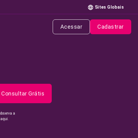
Sites Globais
Acessar
Cadastrar
Consultar Grátis
observa a
 aqui.