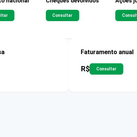
to nacional
Cheques devolvidos
Ações ju
ltar
Consultar
Consul
sa
Faturamento anual
R$
Consultar