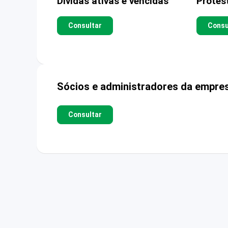
Dívidas ativas e vencidas
Protes
Consultar
Consu
Sócios e administradores da empre
Consultar