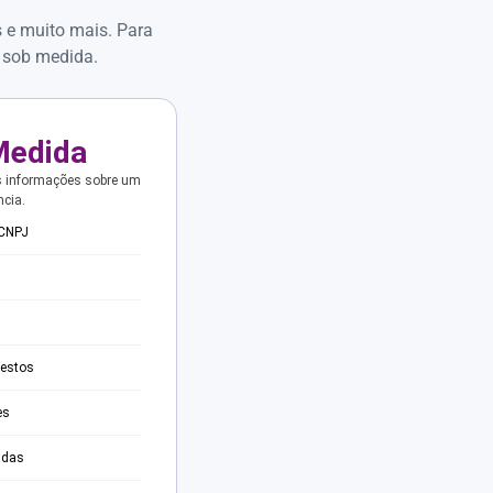
s e muito mais. Para
 sob medida.
Medida
s informações sobre um
ncia.
 CNPJ
testos
es
adas