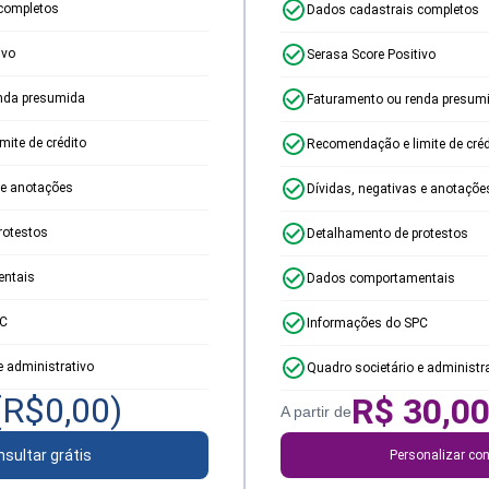
completos
Dados cadastrais completos
ivo
Serasa Score Positivo
nda presumida
Faturamento ou renda presum
ite de crédito
Recomendação e limite de créd
 e anotações
Dívidas, negativas e anotaçõe
rotestos
Detalhamento de protestos
ntais
Dados comportamentais
PC
Informações do SPC
e administrativo
Quadro societário e administr
(R$
0,00
)
R$
30,0
A partir de
sultar grátis
Personalizar con