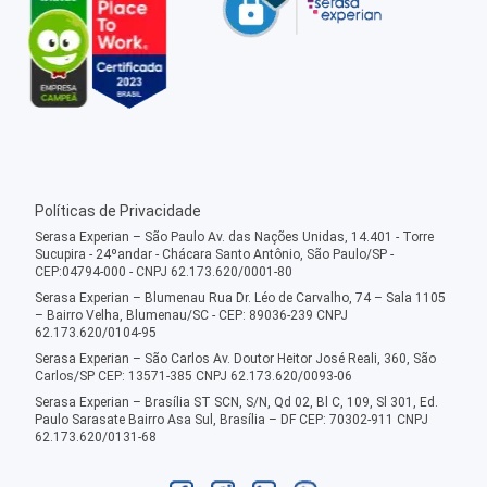
Políticas de Privacidade
Serasa Experian – São Paulo Av. das Nações Unidas, 14.401 - Torre
Sucupira - 24ºandar - Chácara Santo Antônio, São Paulo/SP -
CEP:04794-000 - CNPJ 62.173.620/0001-80
Serasa Experian – Blumenau Rua Dr. Léo de Carvalho, 74 – Sala 1105
– Bairro Velha, Blumenau/SC - CEP: 89036-239 CNPJ
62.173.620/0104-95
Serasa Experian – São Carlos Av. Doutor Heitor José Reali, 360, São
Carlos/SP CEP: 13571-385 CNPJ 62.173.620/0093-06
Serasa Experian – Brasília ST SCN, S/N, Qd 02, Bl C, 109, Sl 301, Ed.
Paulo Sarasate Bairro Asa Sul, Brasília – DF CEP: 70302-911 CNPJ
62.173.620/0131-68