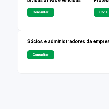
Dívidas ativas e vencidas
Protes
Consultar
Consu
Sócios e administradores da empre
Consultar