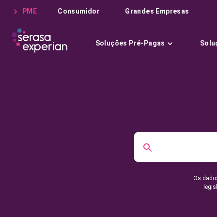
PME
Consumidor
Grandes Empresas
Soluções Pré-Pagas
Solu
Os dados
legis