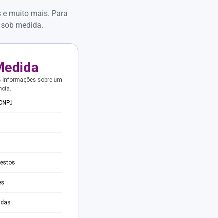
s e muito mais. Para
 sob medida.
Medida
s informações sobre um
ncia.
 CNPJ
testos
es
adas