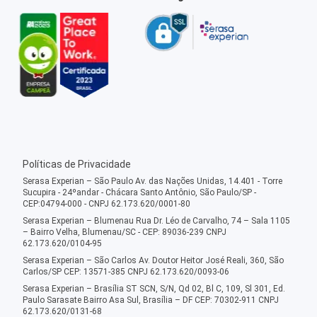
Políticas de Privacidade
Serasa Experian – São Paulo Av. das Nações Unidas, 14.401 - Torre
Sucupira - 24ºandar - Chácara Santo Antônio, São Paulo/SP -
CEP:04794-000 - CNPJ 62.173.620/0001-80
Serasa Experian – Blumenau Rua Dr. Léo de Carvalho, 74 – Sala 1105
– Bairro Velha, Blumenau/SC - CEP: 89036-239 CNPJ
62.173.620/0104-95
Serasa Experian – São Carlos Av. Doutor Heitor José Reali, 360, São
Carlos/SP CEP: 13571-385 CNPJ 62.173.620/0093-06
Serasa Experian – Brasília ST SCN, S/N, Qd 02, Bl C, 109, Sl 301, Ed.
Paulo Sarasate Bairro Asa Sul, Brasília – DF CEP: 70302-911 CNPJ
62.173.620/0131-68