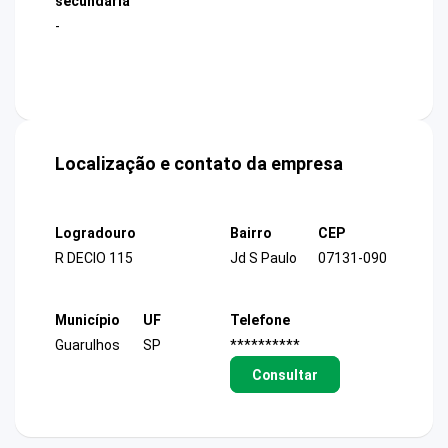
secundária
-
Localização e contato da empresa
Logradouro
Bairro
CEP
R DECIO 115
Jd S Paulo
07131-090
Município
UF
Telefone
Guarulhos
SP
**********
Consultar