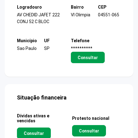
Logradouro
Bairro
CEP
AV CHEDID JAFET 222
Vl Olimpia
04551-065
CONJ 52 C BLOC
Município
UF
Telefone
Sao Paulo
SP
**********
Consultar
Situação financeira
Dívidas ativas e
Protesto nacional
vencidas
Consultar
Consultar