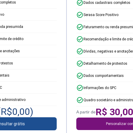
completos
Dados cadastrais completos
ivo
Serasa Score Positivo
nda presumida
Faturamento ou renda presum
ite de crédito
Recomendação e limite de créd
 e anotações
Dívidas, negativas e anotaçõe
rotestos
Detalhamento de protestos
ntais
Dados comportamentais
PC
Informações do SPC
e administrativo
Quadro societário e administr
(R$
0,00
)
R$
30,0
A partir de
sultar grátis
Personalizar con