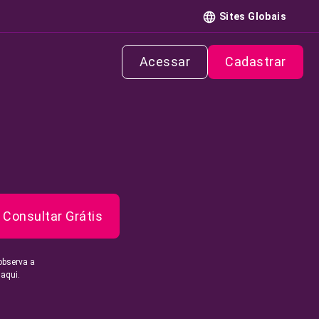
Sites Globais
Acessar
Cadastrar
Consultar Grátis
observa a
 aqui.