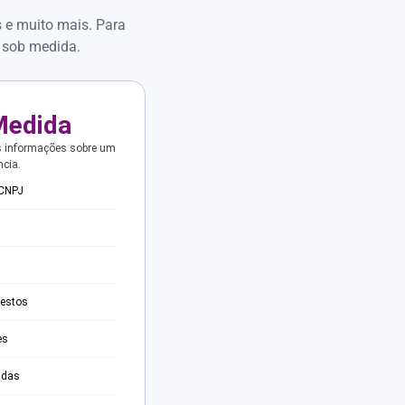
s e muito mais. Para
 sob medida.
Medida
s informações sobre um
ncia.
 CNPJ
testos
es
adas