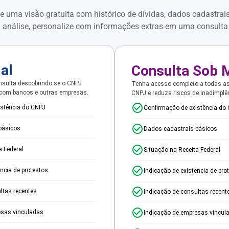
e uma visão gratuita com histórico de dívidas, dados cadastrai
 análise, personalize com informações extras em uma consulta
ial
Consulta Sob 
sulta descobrindo se o CNPJ
Tenha acesso completo a todas a
 com bancos e outras empresas.
CNPJ e reduza riscos de inadimplê
istência do CNPJ
Confirmação de existência do
básicos
Dados cadastrais básicos
a Federal
Situação na Receita Federal
ência de protestos
Indicação de existência de pro
ltas recentes
Indicação de consultas recent
esas vinculadas
Indicação de empresas vincul