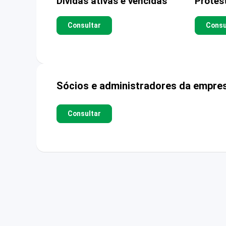
Dívidas ativas e vencidas
Protes
Consultar
Consu
Sócios e administradores da empre
Consultar