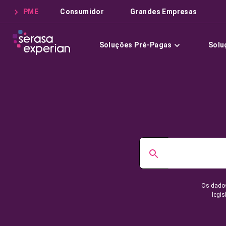
PME
Consumidor
Grandes Empresas
Soluções Pré-Pagas
Solu
Os dados
legis