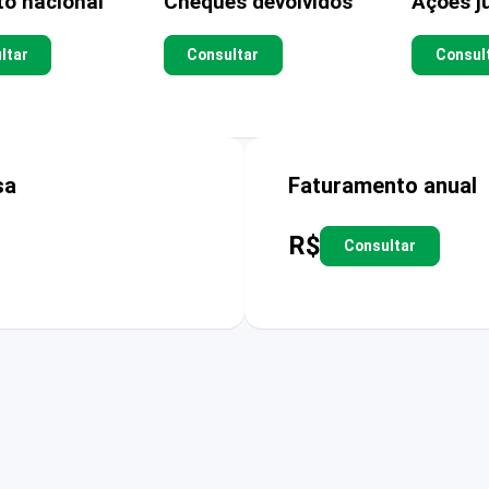
to nacional
Cheques devolvidos
Ações ju
ltar
Consultar
Consul
sa
Faturamento anual
R$
Consultar