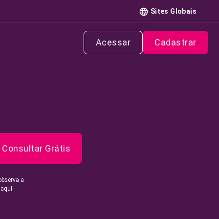
Sites Globais
Acessar
Cadastrar
Consultar Grátis
observa a
 aqui.