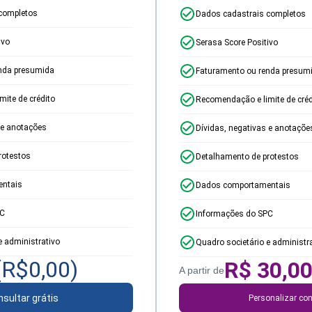
completos
Dados cadastrais completos
ivo
Serasa Score Positivo
nda presumida
Faturamento ou renda presum
ite de crédito
Recomendação e limite de créd
 e anotações
Dívidas, negativas e anotaçõe
rotestos
Detalhamento de protestos
ntais
Dados comportamentais
PC
Informações do SPC
e administrativo
Quadro societário e administr
(R$
0,00
)
R$
30,0
A partir de
sultar grátis
Personalizar con