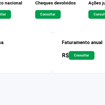
to nacional
Cheques devolvidos
Ações ju
ltar
Consultar
Consul
sa
Faturamento anual
R$
Consultar