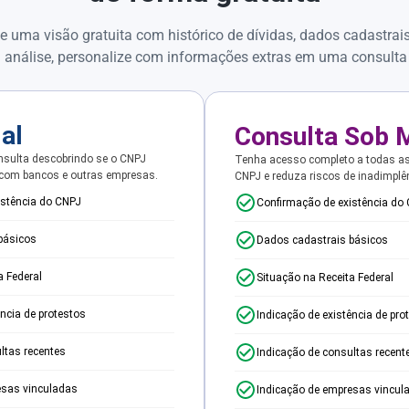
e uma visão gratuita com histórico de dívidas, dados cadastrai
 análise, personalize com informações extras em uma consulta
ial
Consulta Sob 
sulta descobrindo se o CNPJ
Tenha acesso completo a todas a
 com bancos e outras empresas.
CNPJ e reduza riscos de inadimplê
istência do CNPJ
Confirmação de existência do
básicos
Dados cadastrais básicos
a Federal
Situação na Receita Federal
ência de protestos
Indicação de existência de pro
ltas recentes
Indicação de consultas recent
esas vinculadas
Indicação de empresas vincul