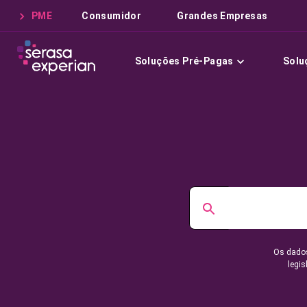
PME
Consumidor
Grandes Empresas
Soluções Pré-Pagas
Solu
Os dados
legis