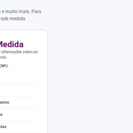
s e muito mais. Para
 sob medida.
Medida
s informações sobre um
ncia.
 CNPJ
testos
es
adas