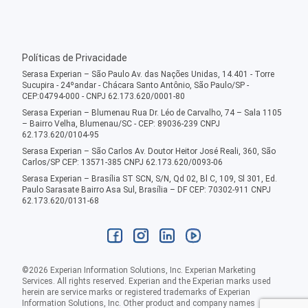
Políticas de Privacidade
Serasa Experian – São Paulo Av. das Nações Unidas, 14.401 - Torre
Sucupira - 24ºandar - Chácara Santo Antônio, São Paulo/SP -
CEP:04794-000 - CNPJ 62.173.620/0001-80
Serasa Experian – Blumenau Rua Dr. Léo de Carvalho, 74 – Sala 1105
– Bairro Velha, Blumenau/SC - CEP: 89036-239 CNPJ
62.173.620/0104-95
Serasa Experian – São Carlos Av. Doutor Heitor José Reali, 360, São
Carlos/SP CEP: 13571-385 CNPJ 62.173.620/0093-06
Serasa Experian – Brasília ST SCN, S/N, Qd 02, Bl C, 109, Sl 301, Ed.
Paulo Sarasate Bairro Asa Sul, Brasília – DF CEP: 70302-911 CNPJ
62.173.620/0131-68
©
2026
Experian Information Solutions, Inc. Experian Marketing
Services. All rights reserved. Experian and the Experian marks used
herein are service marks or registered trademarks of Experian
Information Solutions, Inc. Other product and company names