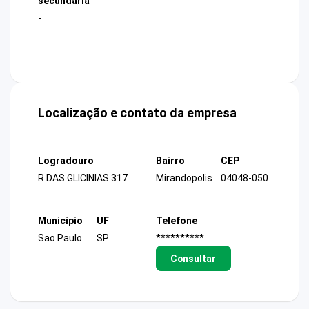
secundária
-
Localização e contato da empresa
Logradouro
Bairro
CEP
R DAS GLICINIAS 317
Mirandopolis
04048-050
Município
UF
Telefone
Sao Paulo
SP
**********
Consultar