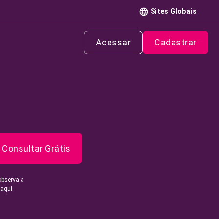
Sites Globais
Acessar
Cadastrar
Consultar Grátis
observa a
 aqui.