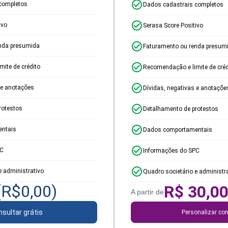
completos
Dados cadastrais completos
ivo
Serasa Score Positivo
nda presumida
Faturamento ou renda presum
ite de crédito
Recomendação e limite de créd
 e anotações
Dívidas, negativas e anotaçõe
rotestos
Detalhamento de protestos
ntais
Dados comportamentais
PC
Informações do SPC
e administrativo
Quadro societário e administr
(R$
0,00
)
R$
30,0
A partir de
sultar grátis
Personalizar con