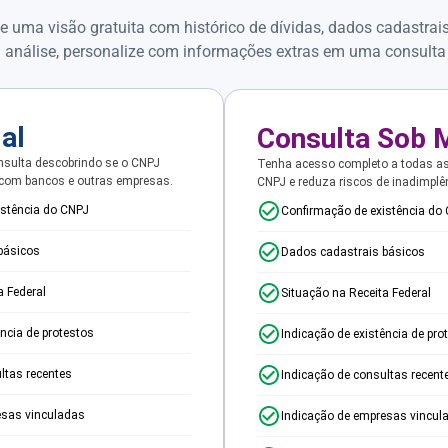
e uma visão gratuita com histórico de dívidas, dados cadastrai
 análise, personalize com informações extras em uma consulta
ial
Consulta Sob 
sulta descobrindo se o CNPJ
Tenha acesso completo a todas a
 com bancos e outras empresas.
CNPJ e reduza riscos de inadimplê
istência do CNPJ
Confirmação de existência do
básicos
Dados cadastrais básicos
a Federal
Situação na Receita Federal
ência de protestos
Indicação de existência de pro
ltas recentes
Indicação de consultas recent
esas vinculadas
Indicação de empresas vincul