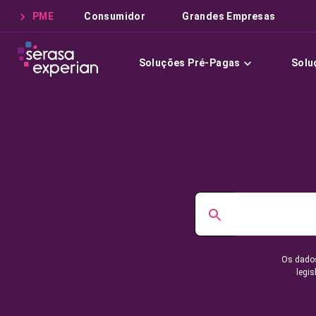
PME
Consumidor
Grandes Empresas
Soluções Pré-Pagas
Solu
Os dados
legis