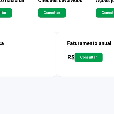
to nacional
Cheques devolvidos
Ações ju
ltar
Consultar
Consul
sa
Faturamento anual
R$
Consultar