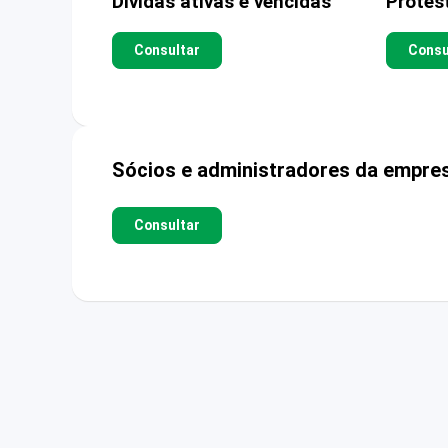
Dívidas ativas e vencidas
Protes
Consultar
Consu
Sócios e administradores da empre
Consultar