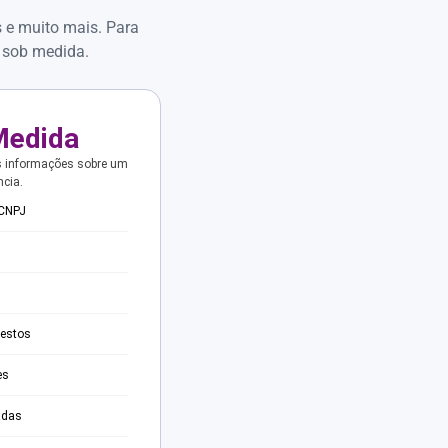
s e muito mais. Para
 sob medida.
Medida
s informações sobre um
ncia.
 CNPJ
testos
es
adas