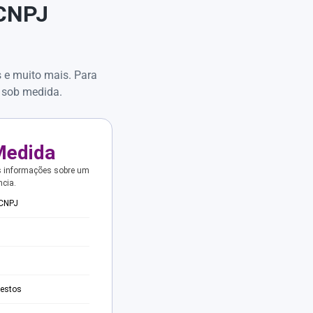
 CNPJ
s e muito mais. Para
 sob medida.
Medida
s informações sobre um
ncia.
 CNPJ
testos