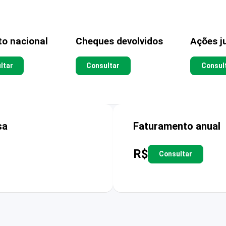
to nacional
Cheques devolvidos
Ações ju
ltar
Consultar
Consul
sa
Faturamento anual
R$
Consultar