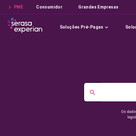
PME
Consumidor
Grandes Empresas
Soluções Pré-Pagas
Solu
Os dados
legis