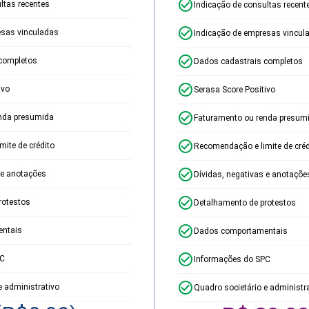
ltas recentes
Indicação de consultas recent
esas vinculadas
Indicação de empresas vincul
completos
Dados cadastrais completos
ivo
Serasa Score Positivo
nda presumida
Faturamento ou renda presum
ite de crédito
Recomendação e limite de créd
 e anotações
Dívidas, negativas e anotaçõe
rotestos
Detalhamento de protestos
ntais
Dados comportamentais
PC
Informações do SPC
e administrativo
Quadro societário e administr