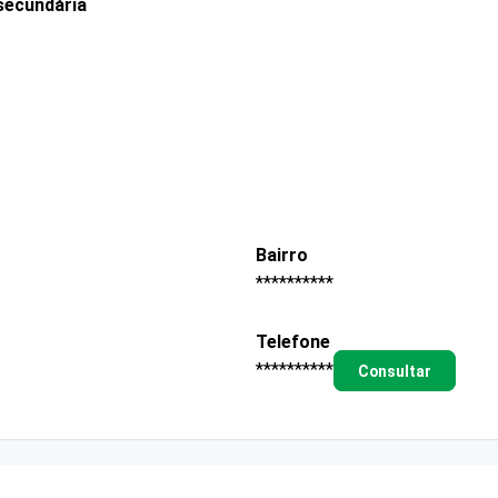
secundária
Bairro
**********
Telefone
**********
Consultar