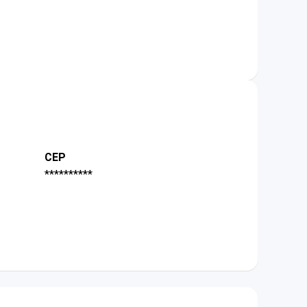
CEP
**********