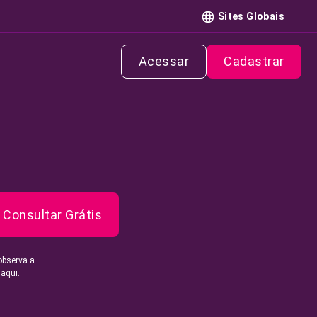
Sites Globais
Acessar
Cadastrar
Consultar Grátis
observa a
 aqui.