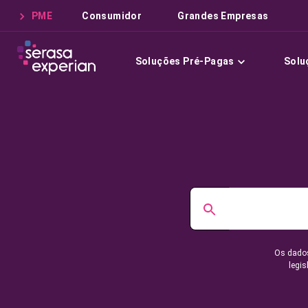
PME
Consumidor
Grandes Empresas
Soluções Pré-Pagas
Solu
Os dados
legis