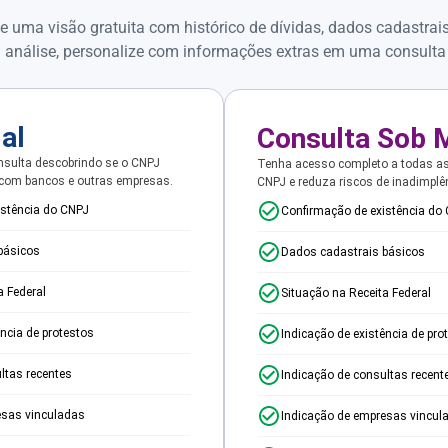
e uma visão gratuita com histórico de dívidas, dados cadastrai
 análise, personalize com informações extras em uma consulta
ial
Consulta Sob 
sulta descobrindo se o CNPJ
Tenha acesso completo a todas a
 com bancos e outras empresas.
CNPJ e reduza riscos de inadimplê
istência do CNPJ
Confirmação de existência do
básicos
Dados cadastrais básicos
a Federal
Situação na Receita Federal
ência de protestos
Indicação de existência de pro
ltas recentes
Indicação de consultas recent
esas vinculadas
Indicação de empresas vincul