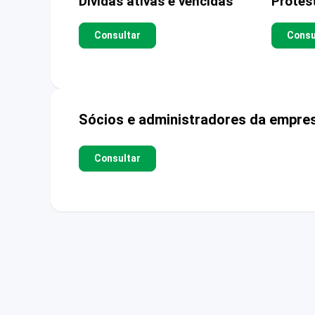
Dívidas ativas e vencidas
Protes
Consultar
Consu
Sócios e administradores da empre
Consultar