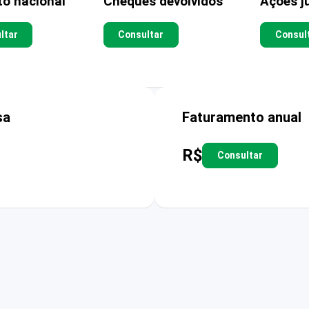
to nacional
Cheques devolvidos
Ações ju
ltar
Consultar
Consul
sa
Faturamento anual
R$
Consultar