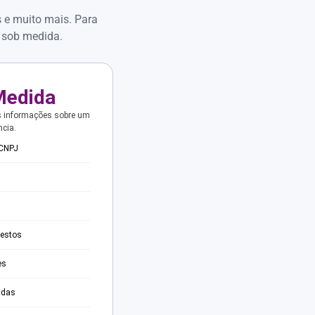
s e muito mais. Para
 sob medida.
Medida
s informações sobre um
ncia.
 CNPJ
testos
es
adas