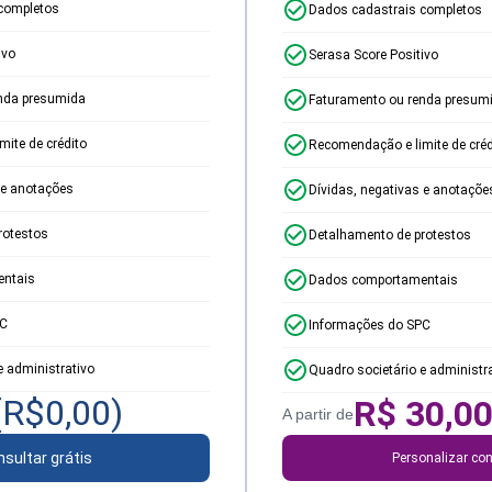
completos
Dados cadastrais completos
ivo
Serasa Score Positivo
nda presumida
Faturamento ou renda presum
ite de crédito
Recomendação e limite de créd
 e anotações
Dívidas, negativas e anotaçõe
rotestos
Detalhamento de protestos
ntais
Dados comportamentais
PC
Informações do SPC
e administrativo
Quadro societário e administr
(R$
0,00
)
R$
30,0
A partir de
sultar grátis
Personalizar con