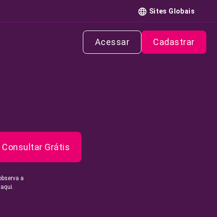
Sites Globais
Acessar
Cadastrar
Consultar Grátis
observa a
 aqui.