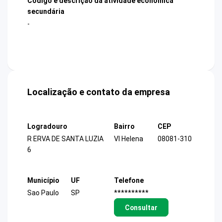
Código e descrição da atividade econômica
secundária
-
Localização e contato da empresa
Logradouro
Bairro
CEP
R ERVA DE SANTA LUZIA
Vl Helena
08081-310
6
Município
UF
Telefone
Sao Paulo
SP
**********
Consultar