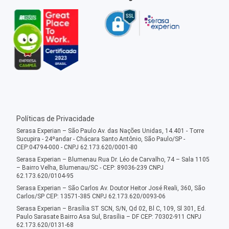
Políticas de Privacidade
Serasa Experian – São Paulo Av. das Nações Unidas, 14.401 - Torre
Sucupira - 24ºandar - Chácara Santo Antônio, São Paulo/SP -
CEP:04794-000 - CNPJ 62.173.620/0001-80
Serasa Experian – Blumenau Rua Dr. Léo de Carvalho, 74 – Sala 1105
– Bairro Velha, Blumenau/SC - CEP: 89036-239 CNPJ
62.173.620/0104-95
Serasa Experian – São Carlos Av. Doutor Heitor José Reali, 360, São
Carlos/SP CEP: 13571-385 CNPJ 62.173.620/0093-06
Serasa Experian – Brasília ST SCN, S/N, Qd 02, Bl C, 109, Sl 301, Ed.
Paulo Sarasate Bairro Asa Sul, Brasília – DF CEP: 70302-911 CNPJ
62.173.620/0131-68