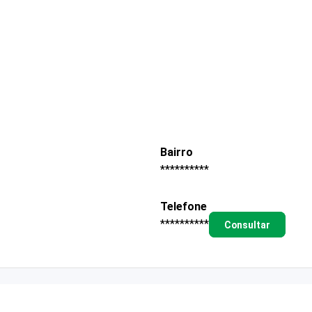
Bairro
**********
Telefone
**********
Consultar