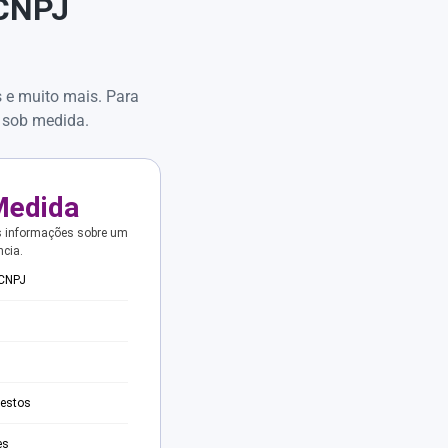
 CNPJ
s e muito mais. Para
 sob medida.
Medida
s informações sobre um
ncia.
 CNPJ
testos
es