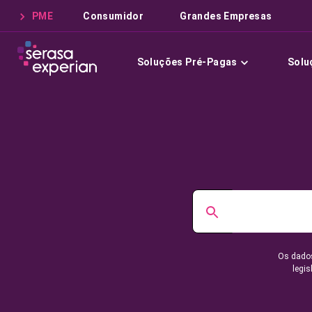
PME
Consumidor
Grandes Empresas
Soluções Pré-Pagas
Solu
Os dados
legis