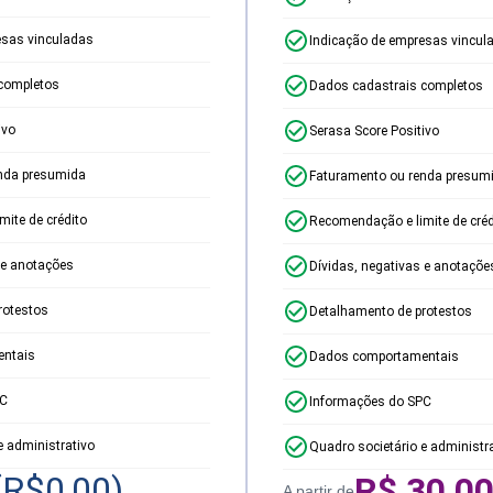
esas vinculadas
Indicação de empresas vincul
completos
Dados cadastrais completos
ivo
Serasa Score Positivo
nda presumida
Faturamento ou renda presum
ite de crédito
Recomendação e limite de créd
 e anotações
Dívidas, negativas e anotaçõe
rotestos
Detalhamento de protestos
ntais
Dados comportamentais
PC
Informações do SPC
e administrativo
Quadro societário e administr
(R$
0,00
)
R$
30,0
A partir de