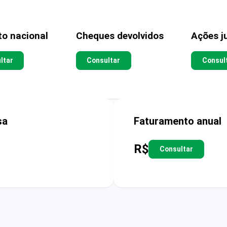
to nacional
Cheques devolvidos
Ações ju
ltar
Consultar
Consul
sa
Faturamento anual
R$
Consultar