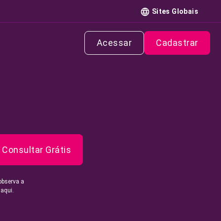
Sites Globais
Acessar
Cadastrar
Consultar Grátis
observa a
 aqui.