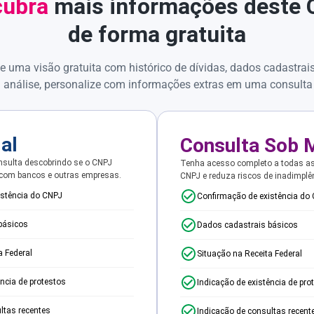
ubra
mais informações deste
de forma gratuita
e uma visão gratuita com histórico de dívidas, dados cadastrai
 análise, personalize com informações extras em uma consulta
ial
Consulta Sob 
sulta descobrindo se o CNPJ
Tenha acesso completo a todas a
 com bancos e outras empresas.
CNPJ e reduza riscos de inadimplê
istência do CNPJ
Confirmação de existência do
básicos
Dados cadastrais básicos
a Federal
Situação na Receita Federal
ência de protestos
Indicação de existência de pro
ltas recentes
Indicação de consultas recent