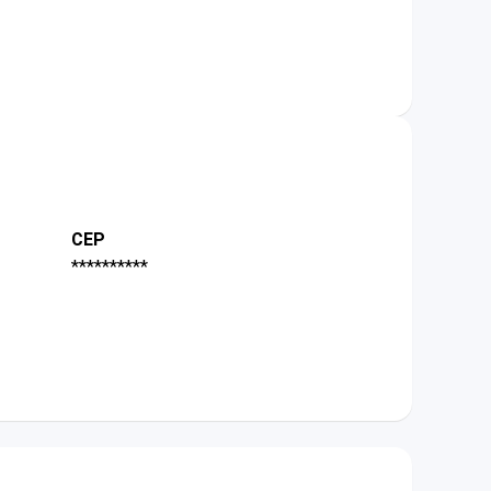
CEP
**********