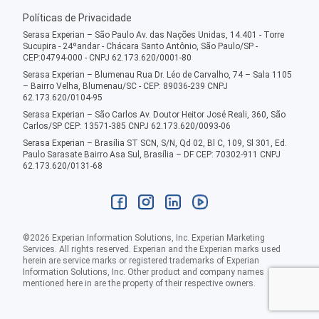
Políticas de Privacidade
Serasa Experian – São Paulo Av. das Nações Unidas, 14.401 - Torre
Sucupira - 24ºandar - Chácara Santo Antônio, São Paulo/SP -
CEP:04794-000 - CNPJ 62.173.620/0001-80
Serasa Experian – Blumenau Rua Dr. Léo de Carvalho, 74 – Sala 1105
– Bairro Velha, Blumenau/SC - CEP: 89036-239 CNPJ
62.173.620/0104-95
Serasa Experian – São Carlos Av. Doutor Heitor José Reali, 360, São
Carlos/SP CEP: 13571-385 CNPJ 62.173.620/0093-06
Serasa Experian – Brasília ST SCN, S/N, Qd 02, Bl C, 109, Sl 301, Ed.
Paulo Sarasate Bairro Asa Sul, Brasília – DF CEP: 70302-911 CNPJ
62.173.620/0131-68
©
2026
Experian Information Solutions, Inc. Experian Marketing
Services. All rights reserved. Experian and the Experian marks used
herein are service marks or registered trademarks of Experian
Information Solutions, Inc. Other product and company names
mentioned here in are the property of their respective owners.