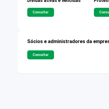
Dívidas ativas e vencidas
Protes
Consultar
Consu
Sócios e administradores da empre
Consultar