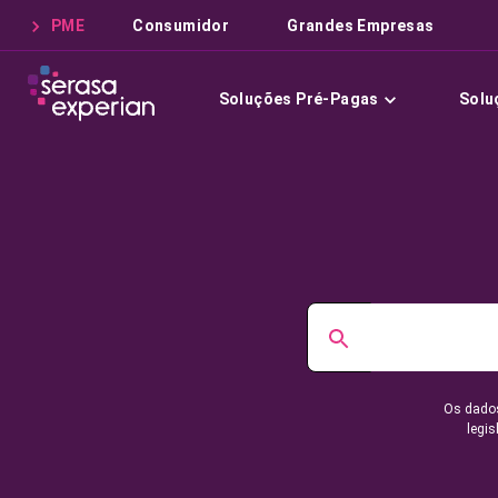
PME
Consumidor
Grandes Empresas
Soluções Pré-Pagas
Solu
Os dados
legis