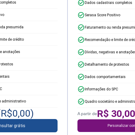
completos
Dados cadastrais completos
ivo
Serasa Score Positivo
nda presumida
Faturamento ou renda presum
ite de crédito
Recomendação e limite de créd
 e anotações
Dívidas, negativas e anotaçõe
rotestos
Detalhamento de protestos
ntais
Dados comportamentais
PC
Informações do SPC
e administrativo
Quadro societário e administr
(R$
0,00
)
R$
30,0
A partir de
sultar grátis
Personalizar con