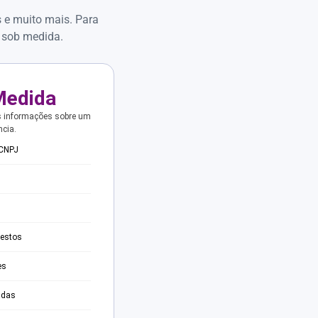
s e muito mais. Para
 sob medida.
Medida
s informações sobre um
ncia.
 CNPJ
testos
es
adas