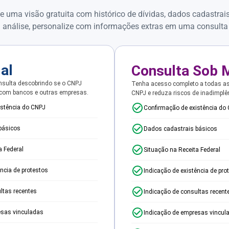
e uma visão gratuita com histórico de dívidas, dados cadastrai
 análise, personalize com informações extras em uma consulta
ial
Consulta Sob 
sulta descobrindo se o CNPJ
Tenha acesso completo a todas a
 com bancos e outras empresas.
CNPJ e reduza riscos de inadimplê
istência do CNPJ
Confirmação de existência do
básicos
Dados cadastrais básicos
a Federal
Situação na Receita Federal
ência de protestos
Indicação de existência de pro
ltas recentes
Indicação de consultas recent
esas vinculadas
Indicação de empresas vincul