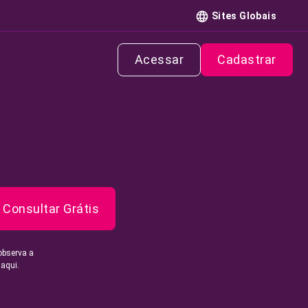
Sites Globais
Acessar
Cadastrar
Consultar Grátis
observa a
 aqui.