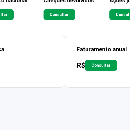
to nacional
Cheques devolvidos
Ações ju
ltar
Consultar
Consul
sa
Faturamento anual
R$
Consultar