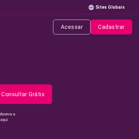
Sites Globais
Acessar
Cadastrar
Consultar Grátis
observa a
 aqui.