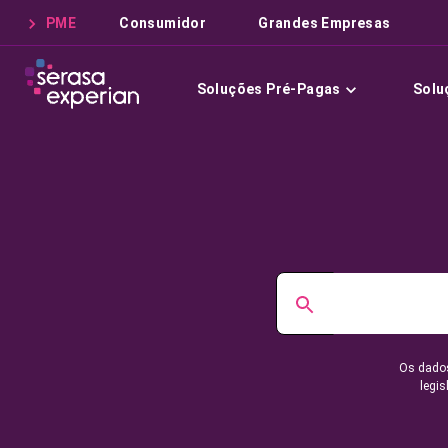
PME
Consumidor
Grandes Empresas
Soluções Pré-Pagas
Solu
Os dados
legis