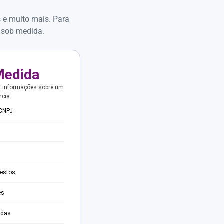
s e muito mais. Para
 sob medida.
Medida
s informações sobre um
ncia.
 CNPJ
testos
es
adas