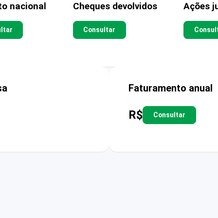
to nacional
Cheques devolvidos
Ações ju
ltar
Consultar
Consul
sa
Faturamento anual
R$
Consultar