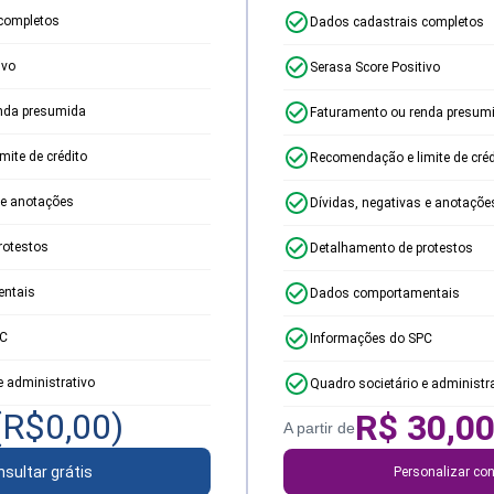
completos
Dados cadastrais completos
ivo
Serasa Score Positivo
nda presumida
Faturamento ou renda presum
ite de crédito
Recomendação e limite de créd
 e anotações
Dívidas, negativas e anotaçõe
rotestos
Detalhamento de protestos
ntais
Dados comportamentais
PC
Informações do SPC
e administrativo
Quadro societário e administr
(R$
0,00
)
R$
30,0
A partir de
sultar grátis
Personalizar con