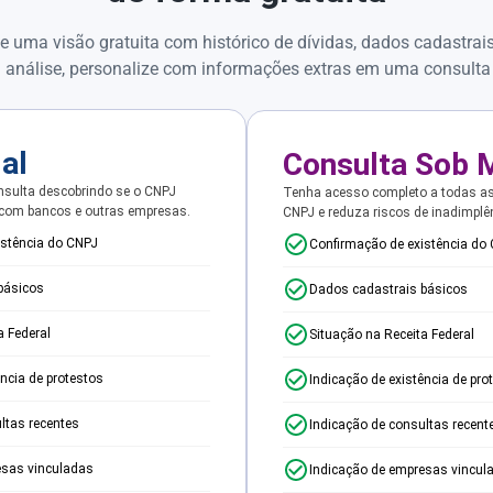
e uma visão gratuita com histórico de dívidas, dados cadastrai
 análise, personalize com informações extras em uma consulta
ial
Consulta Sob 
sulta descobrindo se o CNPJ
Tenha acesso completo a todas a
 com bancos e outras empresas.
CNPJ e reduza riscos de inadimplê
istência do CNPJ
Confirmação de existência do
básicos
Dados cadastrais básicos
a Federal
Situação na Receita Federal
ência de protestos
Indicação de existência de pro
ltas recentes
Indicação de consultas recent
esas vinculadas
Indicação de empresas vincul