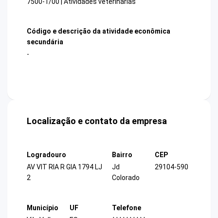
7500-1/00 | Atividades veterinárias
Código e descrição da atividade econômica
secundária
-
Localização e contato da empresa
Logradouro
Bairro
CEP
AV VIT RIA R GIA 1794 LJ
Jd
29104-590
2
Colorado
Município
UF
Telefone