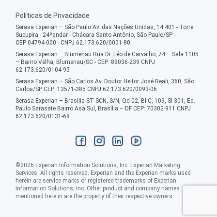
Políticas de Privacidade
Serasa Experian – São Paulo Av. das Nações Unidas, 14.401 - Torre
Sucupira - 24ºandar - Chácara Santo Antônio, São Paulo/SP -
CEP:04794-000 - CNPJ 62.173.620/0001-80
Serasa Experian – Blumenau Rua Dr. Léo de Carvalho, 74 – Sala 1105
– Bairro Velha, Blumenau/SC - CEP: 89036-239 CNPJ
62.173.620/0104-95
Serasa Experian – São Carlos Av. Doutor Heitor José Reali, 360, São
Carlos/SP CEP: 13571-385 CNPJ 62.173.620/0093-06
Serasa Experian – Brasília ST SCN, S/N, Qd 02, Bl C, 109, Sl 301, Ed.
Paulo Sarasate Bairro Asa Sul, Brasília – DF CEP: 70302-911 CNPJ
62.173.620/0131-68
©
2026
Experian Information Solutions, Inc. Experian Marketing
Services. All rights reserved. Experian and the Experian marks used
herein are service marks or registered trademarks of Experian
Information Solutions, Inc. Other product and company names
mentioned here in are the property of their respective owners.