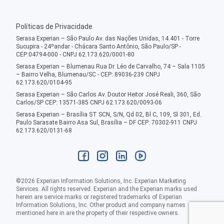
Políticas de Privacidade
Serasa Experian – São Paulo Av. das Nações Unidas, 14.401 - Torre
Sucupira - 24ºandar - Chácara Santo Antônio, São Paulo/SP -
CEP:04794-000 - CNPJ 62.173.620/0001-80
Serasa Experian – Blumenau Rua Dr. Léo de Carvalho, 74 – Sala 1105
– Bairro Velha, Blumenau/SC - CEP: 89036-239 CNPJ
62.173.620/0104-95
Serasa Experian – São Carlos Av. Doutor Heitor José Reali, 360, São
Carlos/SP CEP: 13571-385 CNPJ 62.173.620/0093-06
Serasa Experian – Brasília ST SCN, S/N, Qd 02, Bl C, 109, Sl 301, Ed.
Paulo Sarasate Bairro Asa Sul, Brasília – DF CEP: 70302-911 CNPJ
62.173.620/0131-68
©
2026
Experian Information Solutions, Inc. Experian Marketing
Services. All rights reserved. Experian and the Experian marks used
herein are service marks or registered trademarks of Experian
Information Solutions, Inc. Other product and company names
mentioned here in are the property of their respective owners.