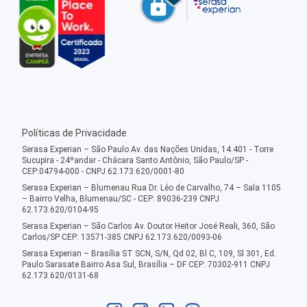
Políticas de Privacidade
Serasa Experian – São Paulo Av. das Nações Unidas, 14.401 - Torre
Sucupira - 24ºandar - Chácara Santo Antônio, São Paulo/SP -
CEP:04794-000 - CNPJ 62.173.620/0001-80
Serasa Experian – Blumenau Rua Dr. Léo de Carvalho, 74 – Sala 1105
– Bairro Velha, Blumenau/SC - CEP: 89036-239 CNPJ
62.173.620/0104-95
Serasa Experian – São Carlos Av. Doutor Heitor José Reali, 360, São
Carlos/SP CEP: 13571-385 CNPJ 62.173.620/0093-06
Serasa Experian – Brasília ST SCN, S/N, Qd 02, Bl C, 109, Sl 301, Ed.
Paulo Sarasate Bairro Asa Sul, Brasília – DF CEP: 70302-911 CNPJ
62.173.620/0131-68