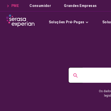
PME
Consumidor
Grandes Empresas
Soluções Pré-Pagas
Solu
Os dados
legis