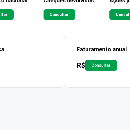
to nacional
Cheques devolvidos
Ações ju
ltar
Consultar
Consul
sa
Faturamento anual
R$
Consultar