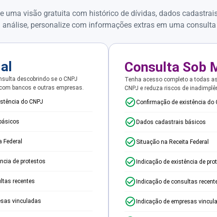
e uma visão gratuita com histórico de dívidas, dados cadastrai
 análise, personalize com informações extras em uma consulta
ial
Consulta Sob 
sulta descobrindo se o CNPJ
Tenha acesso completo a todas a
 com bancos e outras empresas.
CNPJ e reduza riscos de inadimplê
istência do CNPJ
Confirmação de existência do
básicos
Dados cadastrais básicos
a Federal
Situação na Receita Federal
ência de protestos
Indicação de existência de pro
ltas recentes
Indicação de consultas recent
esas vinculadas
Indicação de empresas vincul