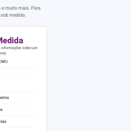
s e muito mais. Para
 sob medida.
Medida
s informações sobre um
ncia.
 CNPJ
testos
es
adas