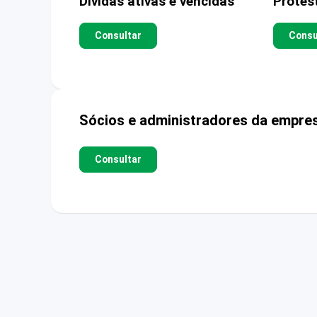
Dívidas ativas e vencidas
Protes
Consultar
Consu
Sócios e administradores da empre
Consultar