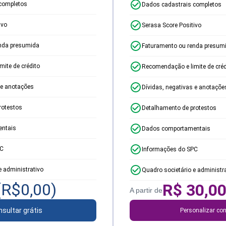
completos
Dados cadastrais completos
ivo
Serasa Score Positivo
nda presumida
Faturamento ou renda presum
ite de crédito
Recomendação e limite de créd
 e anotações
Dívidas, negativas e anotaçõe
rotestos
Detalhamento de protestos
ntais
Dados comportamentais
PC
Informações do SPC
e administrativo
Quadro societário e administr
(R$
0,00
)
R$
30,0
A partir de
sultar grátis
Personalizar con