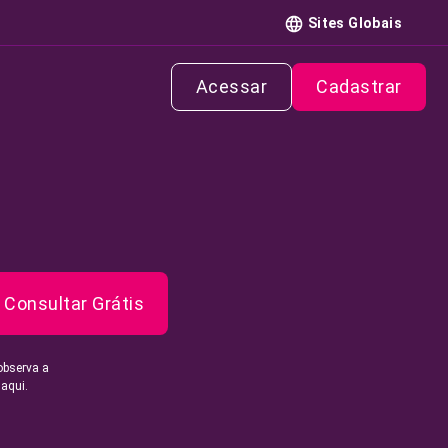
Sites Globais
Acessar
Cadastrar
Consultar Grátis
observa a
 aqui.