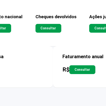
to nacional
Cheques devolvidos
Ações ju
ltar
Consultar
Consul
sa
Faturamento anual
R$
Consultar