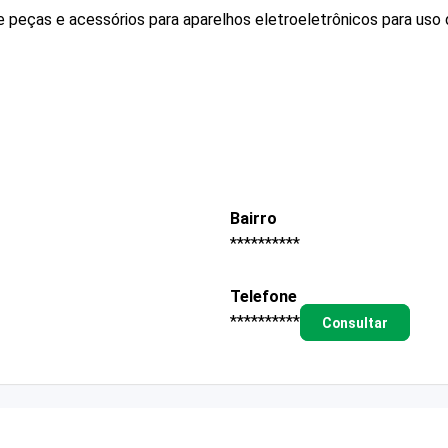
e peças e acessórios para aparelhos eletroeletrônicos para us
Bairro
**********
Telefone
**********
Consultar