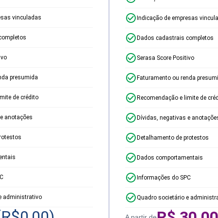
esas vinculadas
Indicação de empresas vincul
completos
Dados cadastrais completos
ivo
Serasa Score Positivo
nda presumida
Faturamento ou renda presum
ite de crédito
Recomendação e limite de créd
 e anotações
Dívidas, negativas e anotaçõe
rotestos
Detalhamento de protestos
ntais
Dados comportamentais
PC
Informações do SPC
e administrativo
Quadro societário e administr
(R$
0,00
)
R$
30,0
A partir de