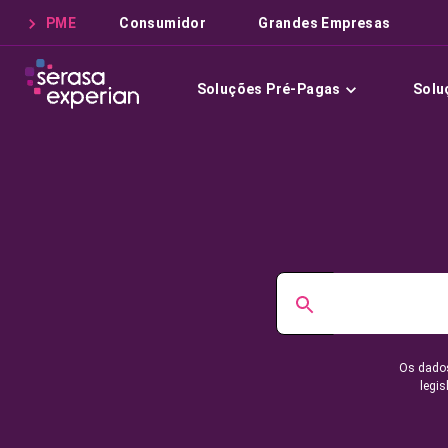
PME
Consumidor
Grandes Empresas
Soluções Pré-Pagas
Solu
Os dados
legis