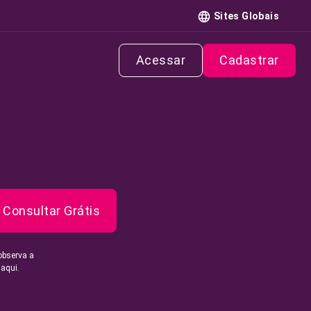
Sites Globais
Acessar
Cadastrar
Consultar Grátis
observa a
 aqui.