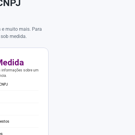
 CNPJ
s e muito mais. Para
 sob medida.
Medida
s informações sobre um
ncia.
 CNPJ
testos
es