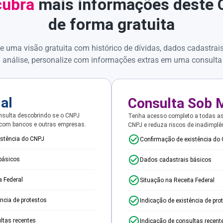
ubra
mais informações deste
de forma gratuita
e uma visão gratuita com histórico de dívidas, dados cadastrai
 análise, personalize com informações extras em uma consulta
ial
Consulta Sob 
sulta descobrindo se o CNPJ
Tenha acesso completo a todas a
 com bancos e outras empresas.
CNPJ e reduza riscos de inadimplê
istência do CNPJ
Confirmação de existência do
básicos
Dados cadastrais básicos
a Federal
Situação na Receita Federal
ência de protestos
Indicação de existência de pro
ltas recentes
Indicação de consultas recent