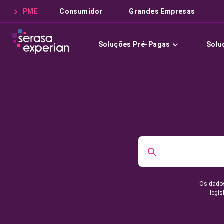
PME
Consumidor
Grandes Empresas
Soluções Pré-Pagas
Solu
Os dados
legis