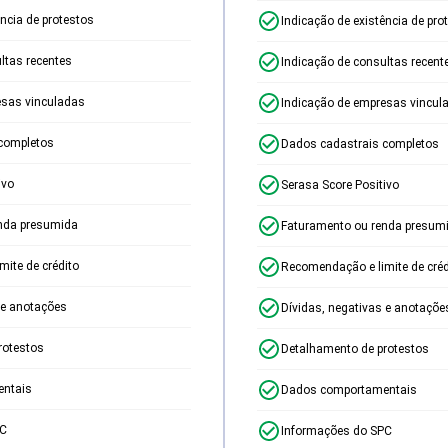
ência de protestos
Indicação de existência de pro
ltas recentes
Indicação de consultas recent
esas vinculadas
Indicação de empresas vincul
completos
Dados cadastrais completos
ivo
Serasa Score Positivo
nda presumida
Faturamento ou renda presum
ite de crédito
Recomendação e limite de créd
 e anotações
Dívidas, negativas e anotaçõe
rotestos
Detalhamento de protestos
ntais
Dados comportamentais
PC
Informações do SPC