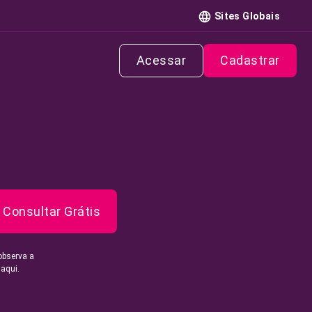
Sites Globais
Acessar
Cadastrar
Consultar Grátis
observa a
 aqui.