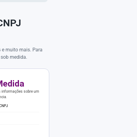
 CNPJ
s e muito mais. Para
 sob medida.
Medida
s informações sobre um
ncia.
 CNPJ