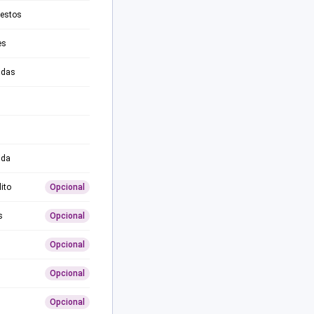
testos
es
adas
ida
ito
Opcional
s
Opcional
Opcional
Opcional
Opcional