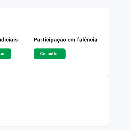
diciais
Participação em falência
tar
Consultar