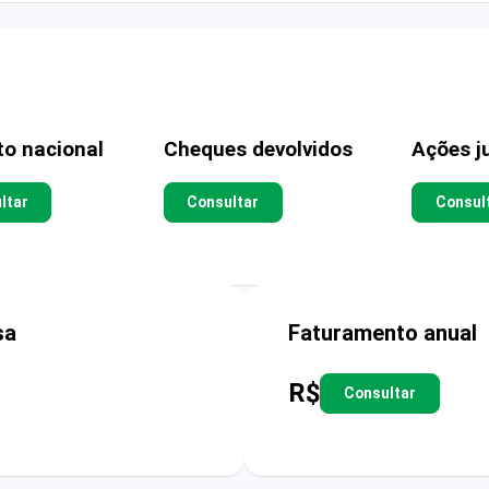
to nacional
Cheques devolvidos
Ações ju
ltar
Consultar
Consul
sa
Faturamento anual
R$
Consultar