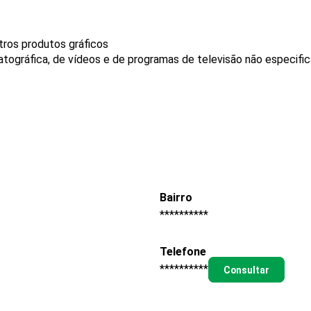
tros produtos gráficos
tográfica, de vídeos e de programas de televisão não especifi
Bairro
**********
Telefone
**********
Consultar