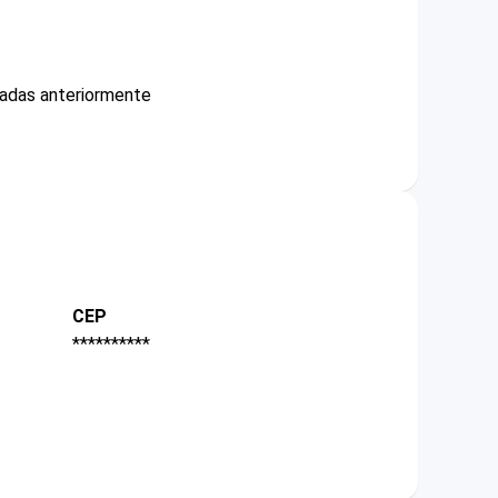
cadas anteriormente
CEP
**********