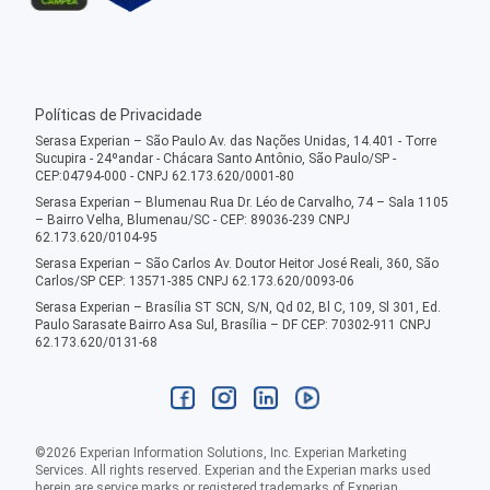
Políticas de Privacidade
Serasa Experian – São Paulo Av. das Nações Unidas, 14.401 - Torre
Sucupira - 24ºandar - Chácara Santo Antônio, São Paulo/SP -
CEP:04794-000 - CNPJ 62.173.620/0001-80
Serasa Experian – Blumenau Rua Dr. Léo de Carvalho, 74 – Sala 1105
– Bairro Velha, Blumenau/SC - CEP: 89036-239 CNPJ
62.173.620/0104-95
Serasa Experian – São Carlos Av. Doutor Heitor José Reali, 360, São
Carlos/SP CEP: 13571-385 CNPJ 62.173.620/0093-06
Serasa Experian – Brasília ST SCN, S/N, Qd 02, Bl C, 109, Sl 301, Ed.
Paulo Sarasate Bairro Asa Sul, Brasília – DF CEP: 70302-911 CNPJ
62.173.620/0131-68
©
2026
Experian Information Solutions, Inc. Experian Marketing
Services. All rights reserved. Experian and the Experian marks used
herein are service marks or registered trademarks of Experian