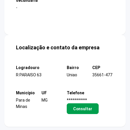
secundária
-
Localização e contato da empresa
Logradouro
Bairro
CEP
R PARAISO 63
Uniao
35661-477
Município
UF
Telefone
Para de
MG
**********
Minas
Consultar