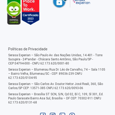
Políticas de Privacidade
Serasa Experian – São Paulo Av. das Nações Unidas, 14.401 - Torre
Sucupira - 24ºandar - Chácara Santo Antônio, São Paulo/SP -
CEP:04794-000 - CNPJ 62.173.620/0001-80
Serasa Experian – Blumenau Rua Dr. Léo de Carvalho, 74 – Sala 1105
– Bairro Velha, Blumenau/SC - CEP: 89036-239 CNPJ
62.173.620/0104-95
Serasa Experian – São Carlos Av. Doutor Heitor José Reali, 360, São
Carlos/SP CEP: 13571-385 CNPJ 62.173.620/0093-06
Serasa Experian – Brasília ST SCN, S/N, Qd 02, Bl C, 109, Sl 301, Ed.
Paulo Sarasate Bairro Asa Sul, Brasília – DF CEP: 70302-911 CNPJ
62.173.620/0131-68