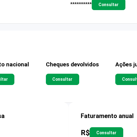
**********
Consultar
to nacional
Cheques devolvidos
Ações ju
ltar
Consultar
Consul
sa
Faturamento anual
R$
Consultar