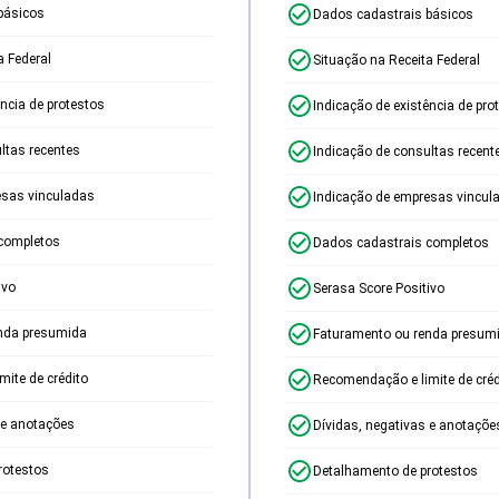
básicos
Dados cadastrais básicos
a Federal
Situação na Receita Federal
ência de protestos
Indicação de existência de pro
ltas recentes
Indicação de consultas recent
esas vinculadas
Indicação de empresas vincul
completos
Dados cadastrais completos
ivo
Serasa Score Positivo
nda presumida
Faturamento ou renda presum
ite de crédito
Recomendação e limite de créd
 e anotações
Dívidas, negativas e anotaçõe
rotestos
Detalhamento de protestos