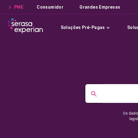
PME
Consumidor
Grandes Empresas
Soluções Pré-Pagas
Solu
Os dados
legis