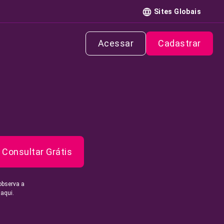
Sites Globais
Acessar
Cadastrar
Consultar Grátis
observa a
 aqui.