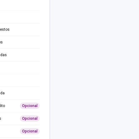
testos
es
adas
ida
ito
Opcional
s
Opcional
Opcional