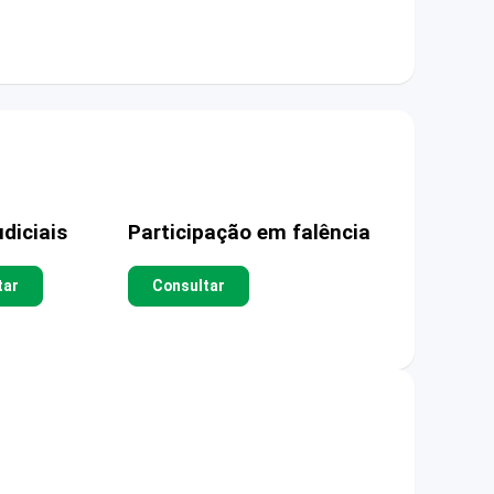
diciais
Participação em falência
tar
Consultar