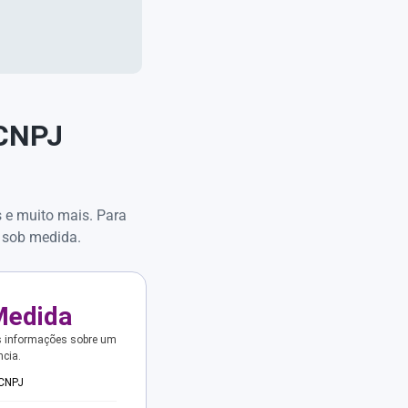
 CNPJ
s e muito mais. Para
 sob medida.
Medida
s informações sobre um
ncia.
 CNPJ