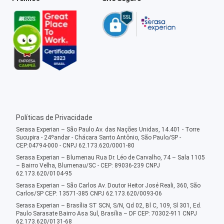
Políticas de Privacidade
Serasa Experian – São Paulo Av. das Nações Unidas, 14.401 - Torre
Sucupira - 24ºandar - Chácara Santo Antônio, São Paulo/SP -
CEP:04794-000 - CNPJ 62.173.620/0001-80
Serasa Experian – Blumenau Rua Dr. Léo de Carvalho, 74 – Sala 1105
– Bairro Velha, Blumenau/SC - CEP: 89036-239 CNPJ
62.173.620/0104-95
Serasa Experian – São Carlos Av. Doutor Heitor José Reali, 360, São
Carlos/SP CEP: 13571-385 CNPJ 62.173.620/0093-06
Serasa Experian – Brasília ST SCN, S/N, Qd 02, Bl C, 109, Sl 301, Ed.
Paulo Sarasate Bairro Asa Sul, Brasília – DF CEP: 70302-911 CNPJ
62.173.620/0131-68