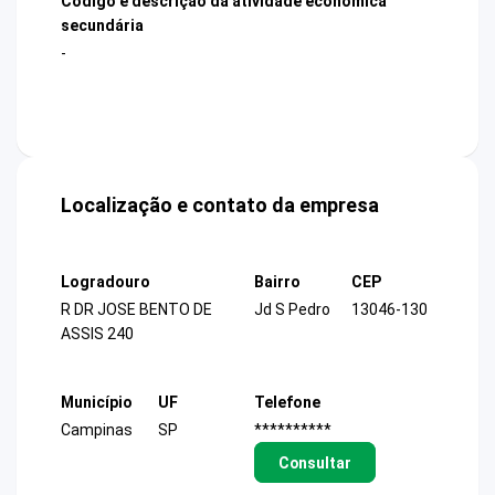
Código e descrição da atividade econômica
secundária
-
Localização e contato da empresa
Logradouro
Bairro
CEP
R DR JOSE BENTO DE
Jd S Pedro
13046-130
ASSIS 240
Município
UF
Telefone
Campinas
SP
**********
Consultar