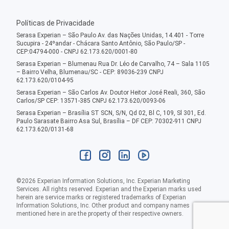
Políticas de Privacidade
Serasa Experian – São Paulo Av. das Nações Unidas, 14.401 - Torre
Sucupira - 24ºandar - Chácara Santo Antônio, São Paulo/SP -
CEP:04794-000 - CNPJ 62.173.620/0001-80
Serasa Experian – Blumenau Rua Dr. Léo de Carvalho, 74 – Sala 1105
– Bairro Velha, Blumenau/SC - CEP: 89036-239 CNPJ
62.173.620/0104-95
Serasa Experian – São Carlos Av. Doutor Heitor José Reali, 360, São
Carlos/SP CEP: 13571-385 CNPJ 62.173.620/0093-06
Serasa Experian – Brasília ST SCN, S/N, Qd 02, Bl C, 109, Sl 301, Ed.
Paulo Sarasate Bairro Asa Sul, Brasília – DF CEP: 70302-911 CNPJ
62.173.620/0131-68
©
2026
Experian Information Solutions, Inc. Experian Marketing
Services. All rights reserved. Experian and the Experian marks used
herein are service marks or registered trademarks of Experian
Information Solutions, Inc. Other product and company names
mentioned here in are the property of their respective owners.