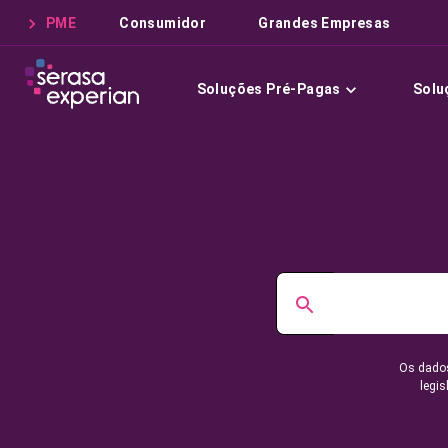
PME
Consumidor
Grandes Empresas
Soluções Pré-Pagas
Solu
Os dados
legis