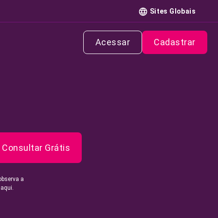
Sites Globais
Acessar
Cadastrar
Consultar Grátis
observa a
 aqui.