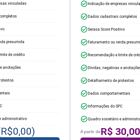
esas vinculadas
Indicação de empresas vincul
completos
Dados cadastrais completos
ivo
Serasa Score Positivo
nda presumida
Faturamento ou renda presum
ite de crédito
Recomendação e limite de créd
 e anotações
Dívidas, negativas e anotaçõe
rotestos
Detalhamento de protestos
ntais
Dados comportamentais
PC
Informações do SPC
e administrativo
Quadro societário e administr
(R$
0,00
)
R$
30,0
A partir de