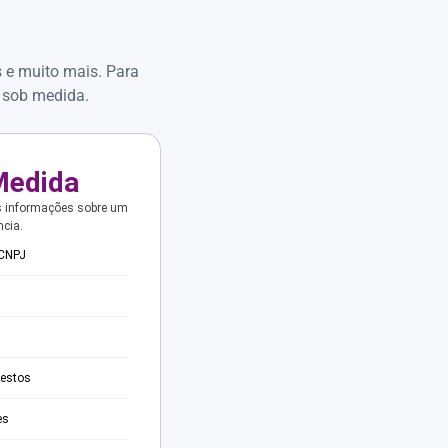
s e muito mais. Para
 sob medida.
Medida
s informações sobre um
ncia.
 CNPJ
testos
es