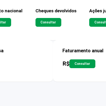
to nacional
Cheques devolvidos
Ações ju
ltar
Consultar
Consul
sa
Faturamento anual
R$
Consultar